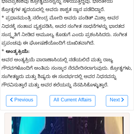
ಭಾವಪ್ರಕಾಶವು ಶ್ರೋತೃಮನಸ್ಸನ್ನು ಸೆಳೆಯುತ್ತಿದ್ದವು. ಭಾರತೀಯ
ಶ್ರೋತೃಗಳ ಹೃದಯದಲ್ಲಿ ಅವರು ಶಾಶ್ವತ ಸ್ಥಾನ ಪಡೆದಿದ್ದಾರೆ.
* ಪ್ರಧಾನಮಂತ್ರಿ ನರೇಂದ್ರ ಮೋದಿ ಅವರು ಪಂಡಿತ್ ಮಿಶ್ರಾ ಅವರ
ನಿಧನಕ್ಕೆ ಸಂತಾಪ ವ್ಯಕ್ತಪಡಿಸಿ, ಅವರ ಸಂಗೀತ ಸಾಧನೆಗಳನ್ನು ಭಾರತದ
ಸಂಸ್ಕೃತಿಗೆ ನೀಡಿದ ಅಮೂಲ್ಯ ಕೊಡುಗೆ ಎಂದು ಪ್ರಶಂಸಿಸಿದರು. ಸಂಗೀತ
ಪ್ರಪಂಚವು ಈ ಘೋಷಣೆಯೊಂದಿಗೆ ದುಃಖಿತವಾಗಿದೆ.
*
ಅಂತ್ಯಕ್ರಿಯೆ:
ಅವರ ಅಂತ್ಯಕ್ರಿಯೆ ವಾರಾಣಾಸಿಯಲ್ಲಿ ನಡೆಯಲಿದೆ ಮತ್ತು ರಾಜ್ಯ
ಗೌರವಗಳೊಂದಿಗೆ ಅಂತಿಮ ಸಂಸ್ಕಾರ ನೆರವೇರಿಸಲಾಗುವುದು. ಶ್ರೋತೃಗಳು,
ಸಂಗೀತಜ್ಞರು ಮತ್ತು ಶಿಷ್ಯರು ಈ ಸಂದರ್ಭದಲ್ಲಿ ಅವರ ನಿಧನವನ್ನು
ಗೌರವಿಸುತ್ತಾರೆ ಮತ್ತು ಅವರ ಕಲೆಯನ್ನು ನೆನಪಿಸಿಕೊಳ್ಳುತ್ತಾರೆ.
Previous
All Current Affairs
Next