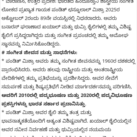
* ವಾರಾಣಸಿ, ಉತ್ತರ ಪ್ರದೇಶ: ಭಾರತದ ಹಿಂದೂಸ್ತಾನಿ ಶಾಸ್ತ್ರೀಯ ಸಂಗೀತ
ಲೋಕದ ಪ್ರಖ್ಯಾತ ಗಾಯಕ ಪಂಡಿತ್ ಛನ್ನೂಲಾಲ್ ಮಿಶ್ರಾ 2025ರ
ಅಕ್ಟೋಬರ್ 2ರಂದು 89ನೇ ವಯಸ್ಸಿನಲ್ಲಿ ನಿಧನರಾದರು. ಅವರು
ಬನಾರಸ್ ಘರಾಣಾದ ಖಯಾಲ್ ಮತ್ತು ಥುಮ್ರಿ ಶೈಲಿಗಳಲ್ಲಿ ತಮ್ಮ ವಿಶಿಷ್ಟ
ಶೈಲಿಗೆ ಪ್ರಸಿದ್ಧರಾಗಿದ್ದರು ಮತ್ತು ಸಂಗೀತ ಪ್ರಪಂಚದಲ್ಲಿ ತಮ್ಮ ಅಮೋಘ
ಸ್ಥಾನವನ್ನು ನಿರ್ಮಿಸಿಕೊಂಡಿದ್ದರು.
# ಸಂಗೀತ ಜೀವನ ಮತ್ತು ಸಾಧನೆಗಳು:
* ಪಂಡಿತ್ ಮಿಶ್ರಾ ಅವರು ತಮ್ಮ ಸಂಗೀತ ಜೀವನವನ್ನು 1960ರ ದಶಕದಲ್ಲಿ
ಪ್ರಾರಂಭಿಸಿದರು. ಅವರು ಹಲವು ರಾಷ್ಟ್ರೀಯ ಮತ್ತು ಅಂತರಾಷ್ಟ್ರೀಯ
ವೇದಿಕೆಗಳಲ್ಲಿ ತಮ್ಮ ಪ್ರತಿಭೆಯನ್ನು ಪ್ರದರ್ಶಿಸಿದ್ದರು. ಅವರ ಸೇವೆಗೆ
ಸಮರ್ಪಣೆ ಮತ್ತು ಶಿಷ್ಯಪ್ರತಿಭೆಗೆ ನೀಡಿದ ಮಾರ್ಗದರ್ಶನವನ್ನು ಪರಿಗಣಿಸಿ,
ಅವರಿಗೆ 2010ರಲ್ಲಿ ಪದ್ಮಭೂಷಣ ಮತ್ತು 2020ರಲ್ಲಿ ಪದ್ಮವಿಭೂಷಣ
ಪ್ರಶಸ್ತಿಗಳನ್ನು ಭಾರತ ಸರ್ಕಾರ ಪ್ರದಾನಿಸಿತ್ತು
.
* ಪಂಡಿತ್ ಮಿಶ್ರಾ ಅವರ ಶೈಲಿ ತಮ್ಮ ತಂತ್ರ ಮತ್ತು
ಭಾವನಾತ್ಮಕತೆಯೊಂದಿಗೆ ಅತ್ಯಂತ ವಿಶಿಷ್ಟವಾಗಿದೆ. ಖಯಾಲ್ ಶೈಲಿಯಲ್ಲಿನ
ಅವರ ನವೀನ ನಿರ್ವಹಣೆ ಮತ್ತು ಥುಮ್ರಿಯಲ್ಲಿನ ನಯಮಯ