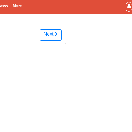
news
More
Next