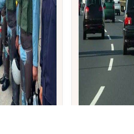
ಹಕಾರ ಬಲವರ್ಧನೆ
2028 ರಿಂದ ವಾಹನಗಳ ನಡುವೆ 
ಕೇಂದ್ರ ಸರ್ಕಾರದ ಕರಡು ನಿಯ