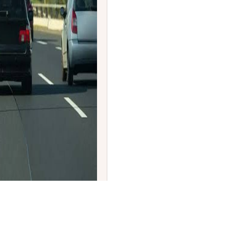
'V2V ಸಂಪರ್ಕ' ಕಡ್ಡಾಯ:
ಮ