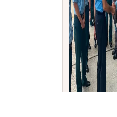
ಭಾರತ - ವಿಯೆಟ್ನಾಂ ರಕ್ಷಣಾ ಸ