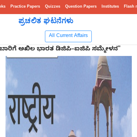
oks
Practice Papers
Quizzes
Question Papers
Institutes
Flash 
ಪ್ರಚಲಿತ ಘಟನೆಗಳು
All Current Affairs
 ಬಾರಿಗೆ ಅಖಿಲ ಭಾರತ ಡಿಜಿಪಿ–ಐಜಿಪಿ ಸಮ್ಮೇಳನ"