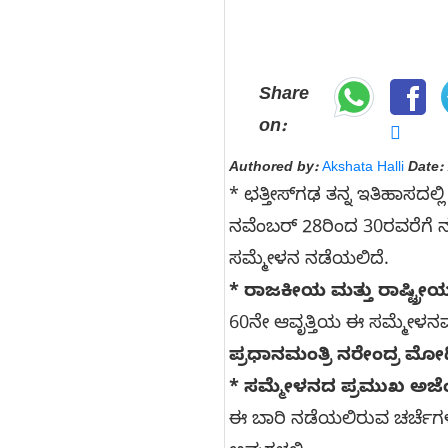
Share
on:
Authored by:
Akshata Halli
Date:
* ಛತ್ತೀಸ್‌ಗಢ ತನ್ನ ಇತಿಹಾಸದಲ
ನವೆಂಬರ್ 28ರಿಂದ 30ರವರೆಗ
ಸಮ್ಮೇಳನ ನಡೆಯಲಿದೆ.
* ರಾಜಕೀಯ ಮತ್ತು ರಾಷ್ಟ್ರ
60ನೇ ಆವೃತ್ತಿಯ ಈ ಸಮ್ಮೇಳನವ
ಪ್ರಧಾನಮಂತ್ರಿ ನರೇಂದ್ರ ಮೋ
* ಸಮ್ಮೇಳನದ ಪ್ರಮುಖ ಅಜೆ
ಈ ಬಾರಿ ನಡೆಯಲಿರುವ ಚರ್ಚೆಗಳ