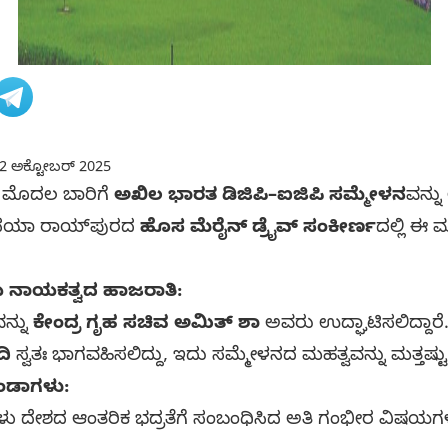
2 ಅಕ್ಟೋಬರ್ 2025
್ಲಿ ಮೊದಲ ಬಾರಿಗೆ
ಅಖಿಲ ಭಾರತ ಡಿಜಿಪಿ–ಐಜಿಪಿ ಸಮ್ಮೇಳನ
ವನ್ನ
ೆ ನಯಾ ರಾಯ್‌ಪುರದ
ಹೊಸ ಮೆರೈನ್ ಡ್ರೈವ್ ಸಂಕೀರ್ಣ
ದಲ್ಲಿ ಈ
ೀಯ ನಾಯಕತ್ವದ ಹಾಜರಾತಿ:
ನ್ನು
ಕೇಂದ್ರ ಗೃಹ ಸಚಿವ ಅಮಿತ್ ಶಾ
ಅವರು ಉದ್ಘಾಟಿಸಲಿದ್ದಾರ
ದಿ
ಸ್ವತಃ ಭಾಗವಹಿಸಲಿದ್ದು, ಇದು ಸಮ್ಮೇಳನದ ಮಹತ್ವವನ್ನು ಮತ್ತಷ್ಟು ಹೆ
ಂಡಾಗಳು:
ು ದೇಶದ ಆಂತರಿಕ ಭದ್ರತೆಗೆ ಸಂಬಂಧಿಸಿದ ಅತಿ ಗಂಭೀರ ವಿಷಯಗಳನ