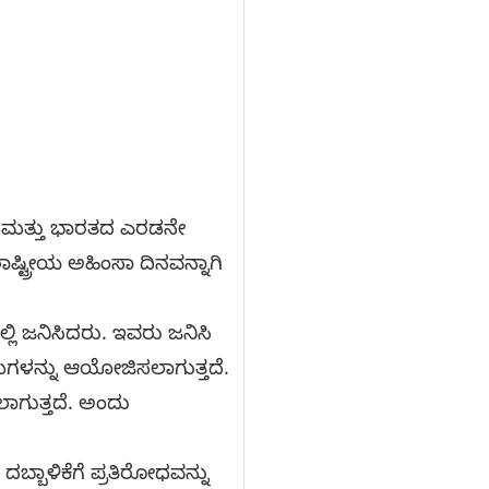
ಿ ಮತ್ತು ಭಾರತದ ಎರಡನೇ
ಾಷ್ಟ್ರೀಯ ಅಹಿಂಸಾ ದಿನವನ್ನಾಗಿ
 ಜನಿಸಿದರು. ಇವರು ಜನಿಸಿ
ಮಗಳನ್ನು ಆಯೋಜಿಸಲಾಗುತ್ತದೆ.
ಲಾಗುತ್ತದೆ. ಅಂದು
ಬ್ಬಾಳಿಕೆಗೆ ಪ್ರತಿರೋಧವನ್ನು