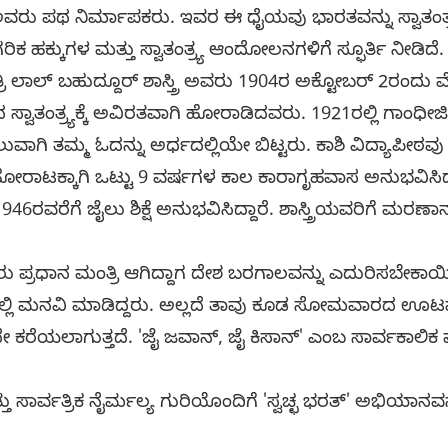
ಗೆ ಅವರು ಪಥ ನಿರ್ಮಾಪಕರು. ಇವರ ಈ ಧೈಯವು ಭಾರತವನ್ನು ಸ್ವಾತಂತ್
ಗರಿಕ ಹಕ್ಕುಗಳ ಮತ್ತು ಸ್ವಾತಂತ್ರ್ಯ ಆಂದೋಲನಗಳಿಗೆ ಸ್ಫೂರ್ತಿ ನೀಡಿದೆ.
ಿ ಲಾಲ್ ಬಹುದ್ದೂರ್ ಶಾಸ್ತ್ರಿ ಅವರು 1904ರ ಅಕ್ಟೋಬರ್ 2ರಂದು
ಸ್ವಾತಂತ್ರ್ಯಕ್ಕೆ ಅವಿರತವಾಗಿ ಹೋರಾಡಿದವರು. 1921ರಲ್ಲಿ ಗಾ
ಿ ತಮ್ಮ ಓದನ್ನು ಅರ್ಧದಲ್ಲಿಯೇ ಬಿಟ್ಟರು. ಕಾಶಿ ವಿದ್ಯಾಪೀಠವು 192
್ರ್ಯ ಹೋರಾಟಕ್ಕಾಗಿ ಒಟ್ಟು 9 ವರ್ಷಗಳ ಕಾಲ ಕಾರಾಗೃಹವಾಸ ಅನುಭವಿಸಿ
ವರೆಗೆ ಜೈಲು ಶಿಕ್ಷೆ ಅನುಭವಿಸಿದ್ದಾರೆ. ಶಾಸ್ತ್ರಿಯವರಿಗೆ ಮರಣಾನಂ
ಿಯವರು ಪ್ರಧಾನ ಮಂತ್ರಿ ಆಗಿದ್ದಾಗ ದೇಶ ಬರಗಾಲವನ್ನು ಎದುರಿಸಬ
ಲ್ಲಿ ಮನವಿ ಮಾಡಿದ್ದರು. ಅಲ್ಲದೆ ತಾವು ಕೂಡ ಸೋಮವಾರದ ಊಟವನ್ನ
ಕರೆಯಲಾಗುತ್ತದೆ. 'ಜೈ ಜವಾನ್, ಜೈ ಕಿಸಾನ್' ಎಂಬ ಸಾರ್ವಕಾಲಿ
ಸಾರ್ವತ್ರಿಕ ನೈರ್ಮಲ್ಯ ಗುರಿಯೊಂದಿಗೆ 'ಸ್ವಚ್ಛ ಭರತ್' ಅಭಿಯಾನವ