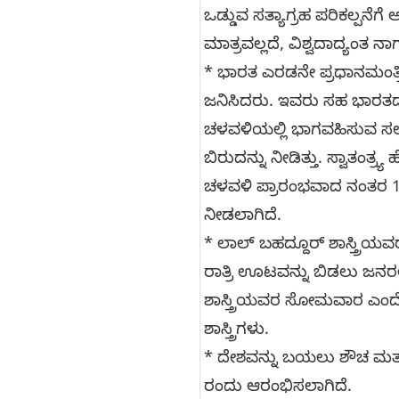
ಒಡ್ಡುವ ಸತ್ಯಾಗ್ರಹ ಪರಿಕಲ್ಪನೆ
ಮಾತ್ರವಲ್ಲದೆ, ವಿಶ್ವದಾದ್ಯಂತ ನಾ
* ಭಾರತ ಎರಡನೇ ಪ್ರಧಾನಮಂತ್ರ
ಜನಿಸಿದರು. ಇವರು ಸಹ ಭಾರತದ 
ಚಳವಳಿಯಲ್ಲಿ ಭಾಗವಹಿಸುವ ಸಲುವಾಗ
ಬಿರುದನ್ನು ನೀಡಿತ್ತು. ಸ್ವಾತಂತ
ಚಳವಳಿ ಪ್ರಾರಂಭವಾದ ನಂತರ 1946ರ
ನೀಡಲಾಗಿದೆ.
* ಲಾಲ್ ಬಹದ್ದೂ‌ರ್ ಶಾಸ್ತ್ರ
ರಾತ್ರಿ ಊಟವನ್ನು ಬಿಡಲು ಜನರ
ಶಾಸ್ತ್ರಿಯವರ ಸೋಮವಾರ ಎಂದೇ 
ಶಾಸ್ತ್ರಿಗಳು.
* ದೇಶವನ್ನು ಬಯಲು ಶೌಚ ಮತ್ತು 
ರಂದು ಆರಂಭಿಸಲಾಗಿದೆ.