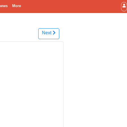
news
More
Next