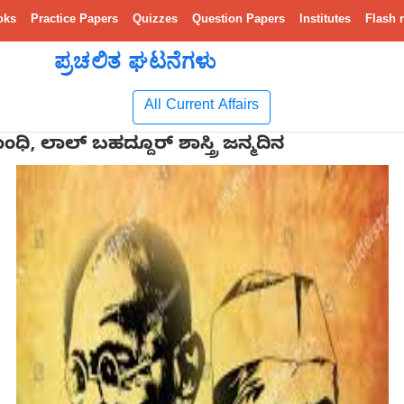
oks
Practice Papers
Quizzes
Question Papers
Institutes
Flash 
ಪ್ರಚಲಿತ ಘಟನೆಗಳು
All Current Affairs
ಿ, ಲಾಲ್ ಬಹದ್ದೂರ್ ಶಾಸ್ತ್ರಿ ಜನ್ಮದಿನ