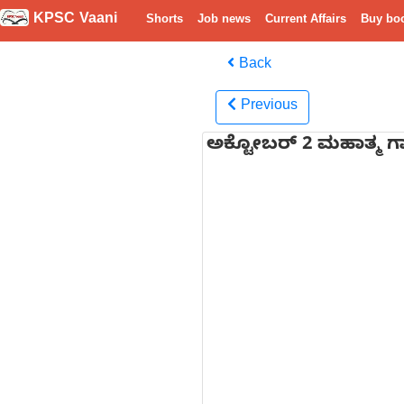
KPSC Vaani
Shorts
Job news
Current Affairs
Buy bo
Back
Previous
ಅಕ್ಟೋಬರ್ 2 ಮಹಾತ್ಮ ಗಾಂಧ