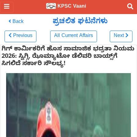
KPSC Vaani
ಪ್ರಚಲಿತ ಘಟನೆಗಳು
Back
Previous
All Current Affairs
Next
ಗಿಗ್ ಕಾರ್ಮಿಕರಿಗೆ ಹೊಸ ಸಾಮಾಜಿಕ ಭದ್ರತಾ ನಿಯಮ
2026: ಸ್ವಿಗ್ಗಿ, ಝೊಮ್ಯಾಟೋ ಡೆಲಿವರಿ ಬಾಯ್ಸ್‌ಗೆ
ಸಿಗಲಿದೆ ಸರ್ಕಾರಿ ಸೌಲಭ್ಯ!