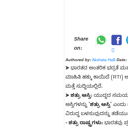
Share
on:
Authored by:
Akshata Halli
Date:
ಭಾರತದ ಆಂತರಿಕ ಭದ್ರತೆ ಮತ್ತ
➤
ಮಾಹಿತಿ ಹಕ್ಕು ಕಾಯಿದೆ (RTI)
ಮತ್ತೆ ಸುದ್ದಿಯಲ್ಲಿದೆ.
ಶತ್ರು ಆಸ್ತಿ:
ಯುದ್ಧದ ಸಮಯದಲ್ಲ
➤
ಆಸ್ತಿಗಳನ್ನು
'ಶತ್ರು ಆಸ್ತಿ'
ಎಂದು ಘ
ವಿರುದ್ಧ ಬಳಸುವುದನ್ನು ತಡೆಯ
- ಶತ್ರು ರಾಷ್ಟ್ರಗಳು:
ಭಾರತವು ಪ್ರ