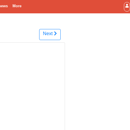
news
More
Next