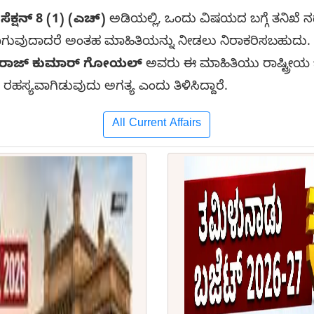
ಯ
ಸೆಕ್ಷನ್ 8 (1) (ಎಚ್)
ಅಡಿಯಲ್ಲಿ, ಒಂದು ವಿಷಯದ ಬಗ್ಗೆ ತನಿಖೆ ನಡ
ಯಾಗುವುದಾದರೆ ಅಂತಹ ಮಾಹಿತಿಯನ್ನು ನೀಡಲು ನಿರಾಕರಿಸಬಹುದು.
ರಾಜ್ ಕುಮಾರ್ ಗೋಯಲ್
ಅವರು ಈ ಮಾಹಿತಿಯು ರಾಷ್ಟ್ರೀಯ ಭದ
ಂದ ರಹಸ್ಯವಾಗಿಡುವುದು ಅಗತ್ಯ ಎಂದು ತಿಳಿಸಿದ್ದಾರೆ.
All Current Affairs