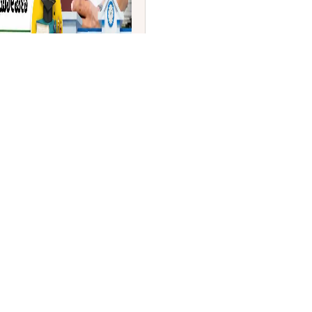
ಾಲಾ ಶಿಕ್ಷಣಕ್ಕೆ ₹44,527
ನ್, ಸೂಪರ್ ಕ್ಯಾಂಪಸ್' ಯೋಜನೆ