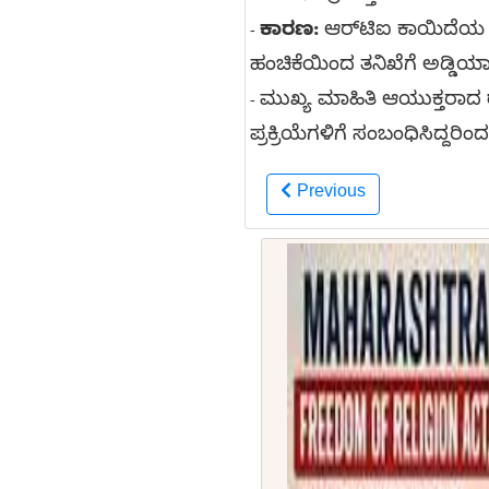
ಕಾರಣ:
ಆರ್‌ಟಿಐ ಕಾಯಿದೆ
-
ಹಂಚಿಕೆಯಿಂದ ತನಿಖೆಗೆ ಅಡ್ಡಿ
ಮುಖ್ಯ ಮಾಹಿತಿ ಆಯುಕ್ತರಾದ
-
ಪ್ರಕ್ರಿಯೆಗಳಿಗೆ ಸಂಬಂಧಿಸಿದ್ದರಿ
Previous