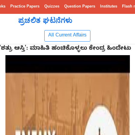
oks
Practice Papers
Quizzes
Question Papers
Institutes
Flash 
ಪ್ರಚಲಿತ ಘಟನೆಗಳು
All Current Affairs
'ಶತ್ರು ಆಸ್ತಿ': ಮಾಹಿತಿ ಹಂಚಿಕೊಳ್ಳಲು ಕೇಂದ್ರ ಹಿಂದೇಟು