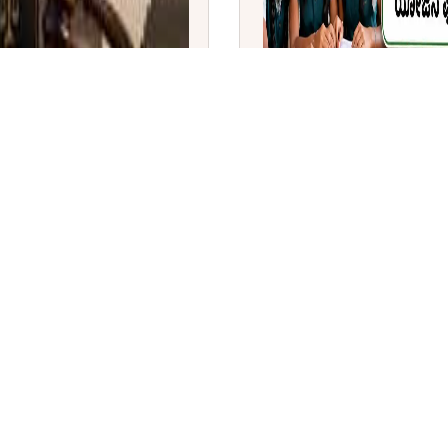
 ಕಾಯ್ದೆ 2026: ರಾಷ್ಟ್ರಪತಿ ದ್ರೌಪದಿ
ತಮಿಳುನಾಡು ಬಜೆಟ್ 2026-27: ಶ
ಕೋಟಿ ಹಂಚಿಕೆ | 'ಸೂಪರ್ ಕ್ಲೀ
ಘೋಷಣೆ