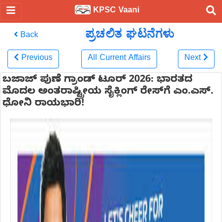
KPSC Vaani
ಪ್ರಚಲಿತ ಘಟನೆಗಳು
Back
Previous
All Current Affairs
Next
ಬಜಾಜ್ ಪುಣೆ ಗ್ರಾಂಡ್ ಟೂರ್ 2026: ಭಾರತದ
ಮೊದಲ ಅಂತರಾಷ್ಟ್ರೀಯ ಸೈಕ್ಲಿಂಗ್ ರೇಸ್‌ಗೆ ಎಂ.ಎಸ್.
ಧೋನಿ ರಾಯಭಾರಿ!