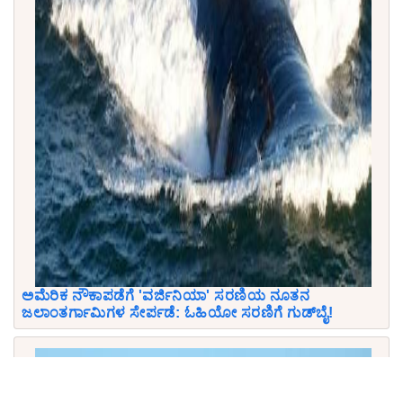
ಅಮೆರಿಕ ನೌಕಾಪಡೆಗೆ 'ವರ್ಜಿನಿಯಾ' ಸರಣಿಯ ನೂತನ
ಜಲಾಂತರ್ಗಾಮಿಗಳ ಸೇರ್ಪಡೆ: ಓಹಿಯೋ ಸರಣಿಗೆ ಗುಡ್‌ಬೈ!