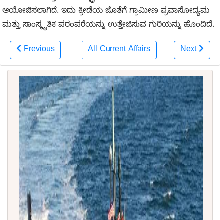
ಆಯೋಜಿಸಲಾಗಿದೆ. ಇದು ಕ್ರೀಡೆಯ ಜೊತೆಗೆ ಗ್ರಾಮೀಣ ಪ್ರವಾಸೋದ್ಯಮ
ಮತ್ತು ಸಾಂಸ್ಕೃತಿಕ ಪರಂಪರೆಯನ್ನು ಉತ್ತೇಜಿಸುವ ಗುರಿಯನ್ನು ಹೊಂದಿದೆ.
Previous
All Current Affairs
Next