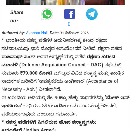
Share
on:
Authored by:
Akshata Halli
Date:
31 ಡಿಸೆಂಬರ್ 2025
* ಭಾರತೀಯ ಸಶಸ್ತ್ರ ಪಡೆಗಳ ಆಧುನೀಕರಣಕ್ಕೆ ಕೇಂದ್ರ ರಕ್ಷಣಾ
ಸಚಿವಾಲಯವು ಭಾರಿ ಮೊತ್ತದ ಅನುಮೋದನೆ ನೀಡಿದೆ. ರಕ್ಷಣಾ ಸಚಿವ
ರಾಜನಾಥ್ ಸಿಂಗ್
ಅವರ ಅಧ್ಯಕ್ಷತೆಯಲ್ಲಿ ನಡೆದ
ರಕ್ಷಣಾ ಖರೀದಿ
ಮಂಡಳಿ (Defence Acquisition Council – DAC)
ಸಭೆಯಲ್ಲಿ
ಸುಮಾರು
₹79,000 ಕೋಟಿ
ಮೌಲ್ಯದ ವಿವಿಧ ಶಸ್ತ್ರಾಸ್ತ್ರ ಮತ್ತು ತಾಂತ್ರಿಕ
ಸಾಧನಗಳ ಖರೀದಿಗೆ 'ಅವಶ್ಯಕತೆಯ ಅಂಗೀಕಾರ' (Acceptance of
Necessity - AoN) ನೀಡಲಾಗಿದೆ.
ಈ ಖರೀದಿಯ ಅಡಿಯಲ್ಲಿ ಶೇ. 90ಕ್ಕೂ ಹೆಚ್ಚು ಸಾಧನಗಳನ್ನು
'ಮೇಕ್ ಇನ್
ಇಂಡಿಯಾ'
ಅಭಿಯಾನದಡಿ ಭಾರತೀಯ ಮೂಲದ ಸಂಸ್ಥೆಗಳಿಂದಲೇ
ಪಡೆಯಲಾಗುವುದು ಎಂಬುದು ಗಮನಾರ್ಹ.
* ಸಶಸ್ತ್ರ ಪಡೆಗಳಿಗೆ ಸಿಗಲಿರುವ ಹೊಸ ಶಸ್ತ್ರಾಸ್ತ್ರಗಳು: