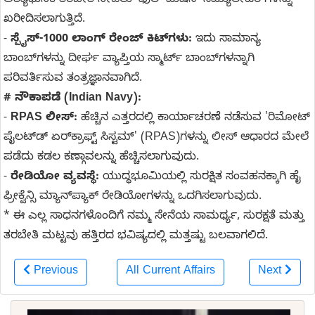
ಅತ್ಯಾಧುನಿಕ ತರಬೇತಿ ನೀಡಲು 'ಫುಲ್ ಮಿಷನ್ ಸಿಮ್ಯುಲೇಟರ್‌ಗಳನ್ನು'
ಖರೀದಿಸಲಾಗುತ್ತಿದೆ.
-
ಸ್ಪೈಸ್-1000 ಲಾಂಗ್ ರೇಂಜ್ ಕಿಟ್‌ಗಳು:
ಇದು ಸಾಮಾನ್ಯ
ಬಾಂಬ್‌ಗಳನ್ನು ದೀರ್ಘ ವ್ಯಾಪ್ತಿಯ ಸ್ಮಾರ್ಟ್ ಬಾಂಬ್‌ಗಳನ್ನಾಗಿ
ಪರಿವರ್ತಿಸುವ ತಂತ್ರಜ್ಞಾನವಾಗಿದೆ.
# ನೌಕಾಪಡೆ (Indian Navy):
-
RPAS ಲೀಸ್:
ಹೆಚ್ಚಿನ ಎತ್ತರದಲ್ಲಿ ಕಾರ್ಯಾಚರಣೆ ನಡೆಸುವ 'ರಿಮೋಟ್
ಪೈಲಟ್‌ಡ್ ಏರ್‌ಕ್ರಾಫ್ಟ್ ಸಿಸ್ಟಮ್' (RPAS)ಗಳನ್ನು ಲೀಸ್ ಆಧಾರದ ಮೇಲೆ
ಪಡೆದು ಕಡಲ ಕಣ್ಗಾವಲನ್ನು ಹೆಚ್ಚಿಸಲಾಗುವುದು.
-
ರೇಡಿಯೋ ವ್ಯವಸ್ಥೆ:
ಯುದ್ಧಭೂಮಿಯಲ್ಲಿ ಸುರಕ್ಷಿತ ಸಂವಹನಕ್ಕಾಗಿ ಹೈ
ಫ್ರೀಕ್ವೆನ್ಸಿ ಮ್ಯಾನ್‌ಪ್ಯಾಕ್ ರೇಡಿಯೋಗಳನ್ನು ಒದಗಿಸಲಾಗುವುದು.
* ಈ ಎಲ್ಲ ಸಾಧನಗಳೊಂದಿಗೆ ನಮ್ಮ ಸೇನೆಯ ಸಾಮರ್ಥ್ಯ, ಸುರಕ್ಷತೆ ಮತ್ತು
ತರಬೇತಿ ಮಟ್ಟವು ಹತ್ತಿರದ ಭವಿಷ್ಯದಲ್ಲಿ ಮತ್ತಷ್ಟು ಬಲವಾಗಲಿದೆ.
Previous
All Current Affairs
Next