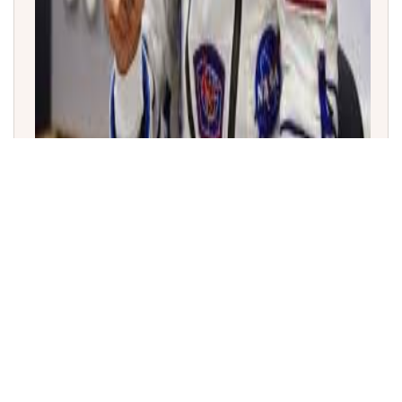
ಭಾರತೀಯ ಮೂಲದ ನಾಸಾ ಗಗನಯಾತ್ರಿ ಅನಿಲ್ ಮೆನನ್ ಅವರಿಂದ
ಮೊದಲ ISS ಬಾಹ್ಯಾಕಾಶ ನಡಿಗೆ (Spacewalk) ಸಫಲ!