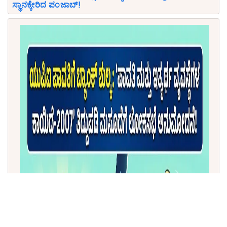
ಸ್ಥಾನಕ್ಕೇರಿದ ಪಂಜಾಬ್!