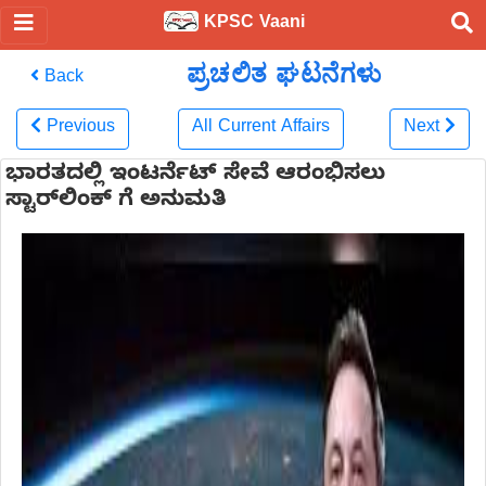
KPSC Vaani
ಪ್ರಚಲಿತ ಘಟನೆಗಳು
Back
Previous
All Current Affairs
Next
ಭಾರತದಲ್ಲಿ ಇಂಟರ್ನೆಟ್ ಸೇವೆ ಆರಂಭಿಸಲು
ಸ್ಟಾರ್‌ಲಿಂಕ್‌ ಗೆ ಅನುಮತಿ