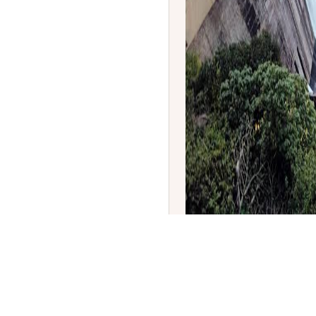
ಕೃಷ್ಣಾ ನದಿಯ ಶ್ರೀಶೈಲಂ ಜಲವಿದ