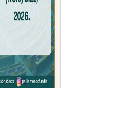
: ವಿನಿಯೋಗ (ಸಂ. 3)
ೋಂದಣಿ ತಿದ್ದುಪಡಿ ವಿಧೇಯಕ