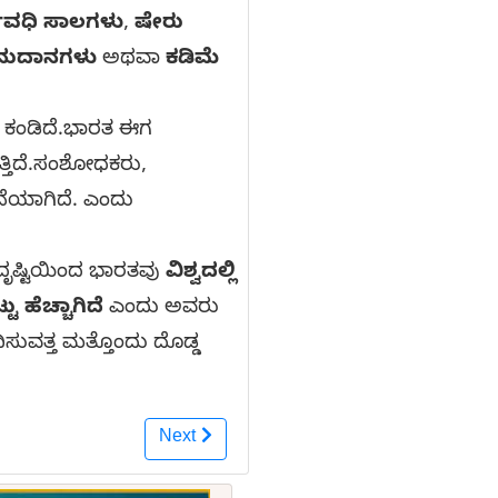
ಘಾವಧಿ ಸಾಲಗಳು
,
ಷೇರು
ನುದಾನಗಳು
ಅಥವಾ
ಕಡಿಮೆ
ತನೆ ಕಂಡಿದೆ.ಭಾರತ ಈಗ
ತ್ತಿದೆ.ಸಂಶೋಧಕರು,
ೆಯಾಗಿದೆ. ಎಂದು
 ದೃಷ್ಟಿಯಿಂದ ಭಾರತವು
ವಿಶ್ವದಲ್ಲಿ
 ಹೆಚ್ಚಾಗಿದೆ
ಎಂದು ಅವರು
ಿಸುವತ್ತ ಮತ್ತೊಂದು ದೊಡ್ಡ
Next