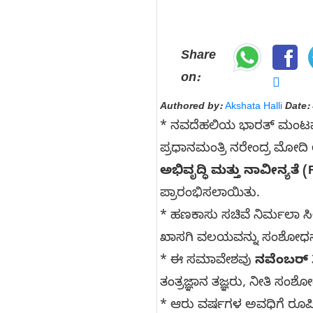
Share
on:
Authored by:
Akshata Halli
Date:
* ನವದೆಹಲಿಯ ಭಾರತ್ ಮಂಟಪ
ಪ್ರಧಾನಮಂತ್ರಿ ನರೇಂದ್ರ ಮೋದಿ
ಅಭಿವೃದ್ಧಿ ಮತ್ತು ನಾವೀನ್ಯತ
ಪ್ರಾರಂಭಿಸಲಾಯಿತು.
* ಹಣಕಾಸು ಸಚಿವೆ ನಿರ್ಮಲಾ ಸ
ಖಾಸಗಿ ವಲಯವನ್ನು ಸಂಶೋಧನೆ ಮತ
* ಈ ಸಮಾವೇಶವು
ನವೆಂಬರ್ 
ತಂತ್ರಜ್ಞಾನ ತಜ್ಞರು, ನೀತಿ ಸಂ
* ಆರು ವರ್ಷಗಳ ಅವಧಿಗೆ ರೂಪಿ