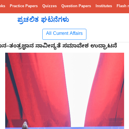
oks
Practice Papers
Quizzes
Question Papers
Institutes
Flash 
ಪ್ರಚಲಿತ ಘಟನೆಗಳು
All Current Affairs
ಾನ–ತಂತ್ರಜ್ಞಾನ ನಾವೀನ್ಯತೆ ಸಮಾವೇಶ ಉದ್ಘಾಟನೆ