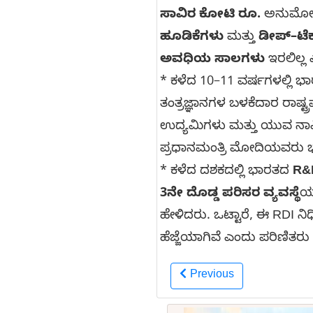
ಸಾವಿರ ಕೋಟಿ ರೂ.
ಅನುಮೋದಿ
ಹೂಡಿಕೆಗಳು
ಮತ್ತು
ಡೀಪ್–ಟೆಕ್
ಅವಧಿಯ ಸಾಲಗಳು
ಇರಲಿಲ್ಲ 
* ಕಳೆದ 10–11 ವರ್ಷಗಳಲ್ಲಿ ಭಾರ
ತಂತ್ರಜ್ಞಾನಗಳ ಬಳಕೆದಾರ ರಾಷ್
ಉದ್ಯಮಿಗಳು ಮತ್ತು ಯುವ ನಾ
ಪ್ರಧಾನಮಂತ್ರಿ ಮೋದಿಯವರು ಭಾ
* ಕಳೆದ ದಶಕದಲ್ಲಿ ಭಾರತದ
R&D
3ನೇ ದೊಡ್ಡ ಪರಿಸರ ವ್ಯವಸ್ಥೆ
ಯ
ಹೇಳಿದರು. ಒಟ್ಟಾರೆ, ಈ RDI ನಿ
ಹೆಜ್ಜೆಯಾಗಿವೆ ಎಂದು ಪರಿಣಿತರು 
Previous