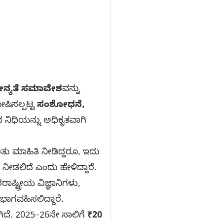
ವೀನ್ಯತೆ ಸಮಾವೇಶ
ವನ್ನು
ಷಿಸಲ್ಪಟ್ಟ
ಸಂಶೋಧನೆ,
ನಿಧಿಯನ್ನು ಅಧಿಕೃತವಾಗಿ
ು ಮಾಹಿತಿ ನೀಡಿದ್ದರೂ, ಇದು
ೀಡಲಿದೆ ಎಂದು ಹೇಳಿದ್ದಾರೆ.
ಾಷ್ಟ್ರೀಯ ವಿಜ್ಞಾನಿಗಳು,
ಭಾಗವಹಿಸಲಿದ್ದಾರೆ.
ದೆ. 2025–26ನೇ ಸಾಲಿಗೆ
₹20