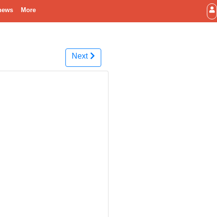
news
More
Next