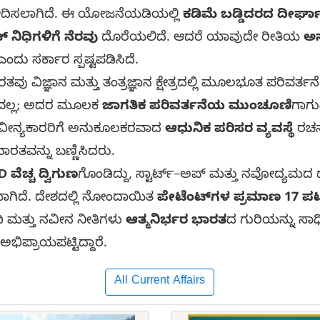
ಸಲಾಗಿದೆ. ಈ ಯೋಜನೆಯಡಿಯಲ್ಲಿ
ಕಡಿಮೆ ಬಡ್ಡಿದರದ ದೀರ್
 ನಿಧಿಗಳಿಗೆ ನೆರವು
ದೊರೆಯಲಿದೆ. ಆದರೆ ಯಾವುದೇ ರೀತಿಯ
ಅ
ಎಂದು ಸರ್ಕಾರ ಸ್ಪಷ್ಟಪಡಿಸಿದೆ.
ತವು ವಿಜ್ಞಾನ ಮತ್ತು ತಂತ್ರಜ್ಞಾನ ಕ್ಷೇತ್ರದಲ್ಲಿ ಮೂಲಭೂತ ಪರಿವರ್
ಟ್ರವಲ್ಲ; ಅದರ ಮೂಲಕ
ಜಾಗತಿಕ ಪರಿವರ್ತನೆಯ ಮುಂಚೂಣಿ
ಗಾಗು
ವೀನ್ಯಕಾರರಿಗೆ ಅನುಕೂಲಕರವಾದ
ಆಧುನಿಕ ಪರಿಸರ ವ್ಯವಸ್ಥೆ
ರಚನ
ರತವನ್ನು ಬಣ್ಣಿಸಿದರು.
 ವೆಚ್ಚ ದ್ವಿಗುಣ
ಗೊಂಡಿದ್ದು, ಸ್ಟಾರ್ಟ್–ಅಪ್ ಮತ್ತು ನವೋದ್ಯಮದ
ಾಗಿದೆ. ದೇಶದಲ್ಲಿ ನೋಂದಾಯಿತ
ಪೇಟೆಂಟ್‌ಗಳ ಪ್ರಮಾಣ 17 ಪಟ್ಟು
ಧಿ ಮತ್ತು ನವೀನ ನೀತಿಗಳು
ಆತ್ಮನಿರ್ಭರ ಭಾರತ
ದ ಗುರಿಯನ್ನು ಸಾಧ
ಅಭಿಪ್ರಾಯಪಟ್ಟಿದ್ದಾರೆ.
All Current Affairs