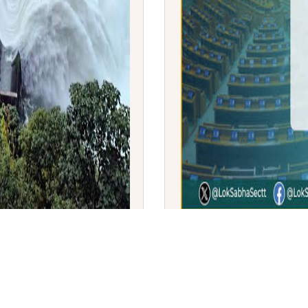
್ಯುತ್ ಯೋಜನೆ
ಸಂಸತ್ತಿನ ಮುಂಗಾರು ಅಧಿವೇಶನ
ವಿಧೇಯಕ ಹಾಗೂ ಜನನ-ಮರಣ ನ
ಅಂಗೀಕಾರ