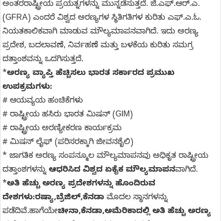
ಅಂತರರಾಷ್ಟ್ರೀಯ ಪ್ರಯತ್ನಗಳನ್ನು ಮುನ್ನಡೆಸುತ್ತದೆ. ಜಿ.ಎಫ್.ಆರ್.ಎ.
(GFRA) ಎಂದರೆ ವಿಶ್ವದ ಅರಣ್ಯಗಳ ಸ್ಥಿತಿಗತಿಗಳ ಕುರಿತು ಎಫ್.ಎ.ಓ.
ನಿಯತಕಾಲಿಕವಾಗಿ ಮಾಡುವ ಮೌಲ್ಯಮಾಪನವಾಗಿದೆ. ಇದು ಅರಣ್ಯ
ಪ್ರದೇಶ, ಬದಲಾವಣೆ, ನಿರ್ವಹಣೆ ಮತ್ತು ಬಳಕೆಯ ಕುರಿತು ಸಮಗ್ರ
ದತ್ತಾಂಶವನ್ನು ಒದಗಿಸುತ್ತದೆ.
*
ಅರಣ್ಯ ವ್ಯಾಪ್ತಿ ಹೆಚ್ಚಿಸಲು ಭಾರತ ಸರ್ಕಾರದ ಪ್ರಮುಖ
ಉಪಕ್ರಮಗಳು:
# ಆಯವ್ಯಯ ಹಂಚಿಕೆಗಳು
# ರಾಷ್ಟ್ರೀಯ ಹಸಿರು ಭಾರತ ಮಿಷನ್ (GIM)
# ರಾಷ್ಟ್ರೀಯ ಅರಣ್ಯೀಕರಣ ಕಾರ್ಯಕ್ರಮ
# ಮಿಷನ್ ಲೈಫ್ (ಪರಿಸರಕ್ಕಾಗಿ ಜೀವನಶೈಲಿ)
* ಜಾಗತಿಕ ಅರಣ್ಯ ಸಂಪನ್ಮೂಲ ಮೌಲ್ಯಮಾಪನವು ಅಧಿಕೃತ ರಾಷ್ಟ್ರೀಯ
ದತ್ತಾಂಶಗಳನ್ನು
ಆಧರಿಸಿದ ವಿಶ್ವದ ಏಕೈಕ ಮೌಲ್ಯಮಾಪನ
ವಾಗಿದೆ.
*
ಅತಿ ಹೆಚ್ಚು ಅರಣ್ಯ ಪ್ರದೇಶಗಳನ್ನು ಹೊಂದಿರುವ
ದೇಶಗಳು:ರಷ್ಯಾ,ಬ್ರೆಜಿಲ್,ಕೆನಡಾ
ಮೊದಲ ಸ್ಥಾನಗಳನ್ನು
ಪಡೆದಿವೆ.ಹಾಗೆಯೇ
ಚೀನಾ,ಕೆನಡಾ,ಅಮೆರಿಕಾದಲ್ಲಿ ಅತಿ ಹೆಚ್ಚು
ಅರಣ್ಯ