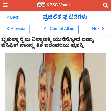
KPSC Vaani
ಪ್ರಚಲಿತ ಘಟನೆಗಳು
Back
Previous
All Current Affairs
Next
ಬೈಕುಲ್ಲಾ ರೈಲು ನಿಲ್ದಾಣಕ್ಕೆ ಯುನೆಸ್ಕೋದ ಏಷ್ಯಾ
ಪೆಸಿಫಿಕ್ ಸಾಂಸ್ಕೃತಿಕ ಪರಂಪರೆಯ ಪ್ರಶಸ್ತಿ