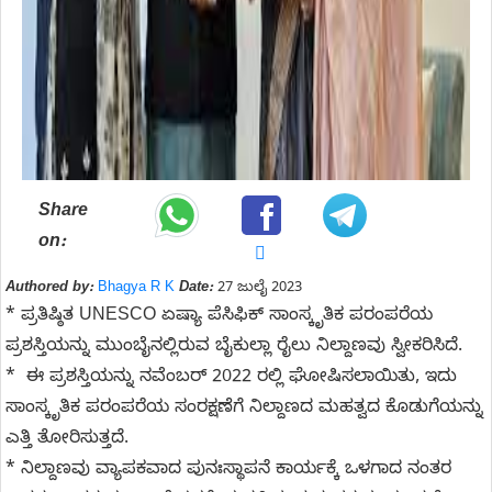
Share
on:
Authored by:
Bhagya R K
Date:
27 ಜುಲೈ 2023
* ಪ್ರತಿಷ್ಠಿತ UNESCO ಏಷ್ಯಾ ಪೆಸಿಫಿಕ್ ಸಾಂಸ್ಕೃತಿಕ ಪರಂಪರೆಯ
ಪ್ರಶಸ್ತಿಯನ್ನು ಮುಂಬೈನಲ್ಲಿರುವ ಬೈಕುಲ್ಲಾ ರೈಲು ನಿಲ್ದಾಣವು ಸ್ವೀಕರಿಸಿದೆ.
* ಈ ಪ್ರಶಸ್ತಿಯನ್ನು ನವೆಂಬರ್ 2022 ರಲ್ಲಿ ಘೋಷಿಸಲಾಯಿತು, ಇದು
ಸಾಂಸ್ಕೃತಿಕ ಪರಂಪರೆಯ ಸಂರಕ್ಷಣೆಗೆ ನಿಲ್ದಾಣದ ಮಹತ್ವದ ಕೊಡುಗೆಯನ್ನು
ಎತ್ತಿ ತೋರಿಸುತ್ತದೆ.
* ನಿಲ್ದಾಣವು ವ್ಯಾಪಕವಾದ ಪುನಃಸ್ಥಾಪನೆ ಕಾರ್ಯಕ್ಕೆ ಒಳಗಾದ ನಂತರ