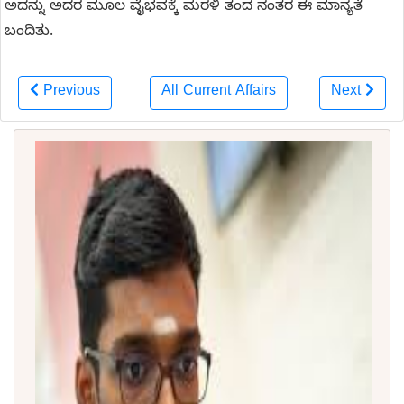
ಅದನ್ನು ಅದರ ಮೂಲ ವೈಭವಕ್ಕೆ ಮರಳಿ ತಂದ ನಂತರ ಈ ಮಾನ್ಯತೆ
ಬಂದಿತು.
Previous
All Current Affairs
Next