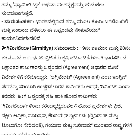
ತಮ್ಮ 'ಫ್ಯಾಮಿಲಿ ಟ್ರೀ' ಅಥವಾ ವಂಶವೃಕ್ಷವನ್ನು ಹುಡುಕಲು
ಸುಲಭವಾಗುತ್ತದೆ.
- ಮರುಸಂಪರ್ಕ:
ಭಾರತದಲ್ಲಿರುವ ತಮ್ಮ ಮೂಲ ಕುಟುಂಬಗಳೊಂದಿಗೆ
ಮತ್ತೆ ಸಂಬಂಧ ಬೆಳೆಸಲು ಈ ಒಪ್ಪಂದವು ಸೇತುವೆಯಾಗಿ
ಕಾರ್ಯನಿರ್ವಹಿಸಲಿದೆ.
ಗಿರ್ಮಿಟಿಯಾ (Girmitiya) ಸಮುದಾಯ :
 19ನೇ ಶತಮಾನ ಮತ್ತು 20ನೇ 
➤
ಶತಮಾನದ ಆರಂಭದಲ್ಲಿ ಬ್ರಿಟಿಷರು ಕೃಷಿ ಚಟುವಟಿಕೆಗಳಿಗಾಗಿ ಭಾರತದಿಂದ 
ಲಕ್ಷಾಂತರ ಕಾರ್ಮಿಕರನ್ನು ಒಪ್ಪಂದದ (Agreement) ಆಧಾರದ ಮೇಲೆ 
ವಿದೇಶಗಳಿಗೆ ಕರೆದೊಯ್ದರು. 'ಅಗ್ರಿಮೆಂಟ್' (Agreement) ಎಂಬ ಇಂಗ್ಲಿಷ್ 
ಪದವನ್ನು ಸರಿಯಾಗಿ ಉಚ್ಚರಿಸಲಾಗದ ಕಾರ್ಮಿಕರು ಅದನ್ನು 'ಗಿರ್ಮಿಟ್' ಎಂದು 
ಕರೆದರು. ಹೀಗೆ ಒಪ್ಪಂದಕ್ಕೆ ಸಹಿ ಹಾಕಿ ಹೋದ ಕಾರ್ಮಿಕರು 
'ಗಿರ್ಮಿಟಿಯಾ'ಗಳೆಂದು ಕರೆಯಲ್ಪಟ್ಟರು.
ವಲಸೆ ಹೋದ ಪ್ರದೇಶಗಳು ಫಿಜಿ, 
ದಕ್ಷಿಣ ಆಫ್ರಿಕಾ, ಮಾರಿಷಸ್, ಕೆರಿಬಿಯನ್ ದ್ವೀಪಗಳು (ಟ್ರಿನಿಡಾಡ್ ಮತ್ತು 
ಟೊಬಾಗೋ ಸೇರಿದಂತೆ), ಗಯಾನಾ ಮತ್ತು ಸುರಿನಾಮ್ ಮುಂತಾದ ರಾಷ್ಟ್ರಗಳಿಗೆ 
ಇವರನ್ನು ಕರೆದೊಯ್ಯಲಾಗಿತ್ತು.