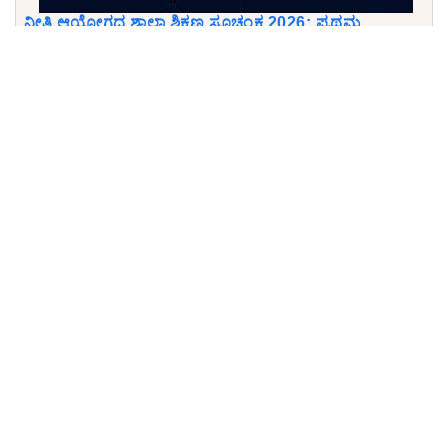
ನೀತಿ ಆಯೋಗದ ಶಾಲಾ ಶಿಕ್ಷಣ ಸೂಚ್ಯಂಕ 2026: ಪ್ರಥಮ
ಸ್ಥಾನಕ್ಕೇರಿದ ಪಂಜಾಬ್!