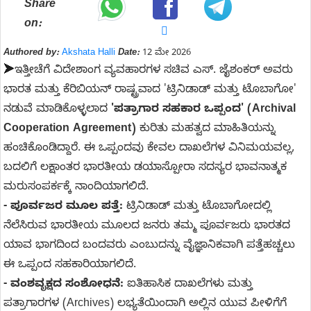
Share
on:
Authored by:
Akshata Halli
Date:
12 ಮೇ 2026
➤
ಇತ್ತೀಚೆಗೆ ವಿದೇಶಾಂಗ ವ್ಯವಹಾರಗಳ ಸಚಿವ ಎಸ್. ಜೈಶಂಕರ್ ಅವರು
ಭಾರತ ಮತ್ತು ಕೆರಿಬಿಯನ್ ರಾಷ್ಟ್ರವಾದ 'ಟ್ರಿನಿಡಾಡ್ ಮತ್ತು ಟೊಬಾಗೋ'
ನಡುವೆ ಮಾಡಿಕೊಳ್ಳಲಾದ
'ಪತ್ರಾಗಾರ ಸಹಕಾರ ಒಪ್ಪಂದ' (Archival
Cooperation Agreement)
ಕುರಿತು ಮಹತ್ವದ ಮಾಹಿತಿಯನ್ನು
ಹಂಚಿಕೊಂಡಿದ್ದಾರೆ. ಈ ಒಪ್ಪಂದವು ಕೇವಲ ದಾಖಲೆಗಳ ವಿನಿಮಯವಲ್ಲ,
ಬದಲಿಗೆ ಲಕ್ಷಾಂತರ ಭಾರತೀಯ ಡಯಾಸ್ಪೋರಾ ಸದಸ್ಯರ ಭಾವನಾತ್ಮಕ
ಮರುಸಂಪರ್ಕಕ್ಕೆ ನಾಂದಿಯಾಗಲಿದೆ.
- ಪೂರ್ವಜರ ಮೂಲ ಪತ್ತೆ:
ಟ್ರಿನಿಡಾಡ್ ಮತ್ತು ಟೊಬಾಗೋದಲ್ಲಿ
ನೆಲೆಸಿರುವ ಭಾರತೀಯ ಮೂಲದ ಜನರು ತಮ್ಮ ಪೂರ್ವಜರು ಭಾರತದ
ಯಾವ ಭಾಗದಿಂದ ಬಂದವರು ಎಂಬುದನ್ನು ವೈಜ್ಞಾನಿಕವಾಗಿ ಪತ್ತೆಹಚ್ಚಲು
ಈ ಒಪ್ಪಂದ ಸಹಕಾರಿಯಾಗಲಿದೆ.
- ವಂಶವೃಕ್ಷದ ಸಂಶೋಧನೆ:
ಐತಿಹಾಸಿಕ ದಾಖಲೆಗಳು ಮತ್ತು
ಪತ್ರಾಗಾರಗಳ (Archives) ಲಭ್ಯತೆಯಿಂದಾಗಿ ಅಲ್ಲಿನ ಯುವ ಪೀಳಿಗೆಗೆ