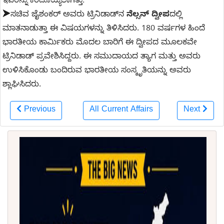
➤
ಸಚಿವ ಜೈಶಂಕರ್ ಅವರು ಟ್ರಿನಿಡಾಡ್‌ನ
ನೆಲ್ಸನ್ ದ್ವೀಪ
ದಲ್ಲಿ
ಮಾತನಾಡುತ್ತಾ ಈ ವಿಷಯಗಳನ್ನು ತಿಳಿಸಿದರು. 180 ವರ್ಷಗಳ ಹಿಂದೆ
ಭಾರತೀಯ ಕಾರ್ಮಿಕರು ಮೊದಲ ಬಾರಿಗೆ ಈ ದ್ವೀಪದ ಮೂಲಕವೇ
ಟ್ರಿನಿಡಾಡ್ ಪ್ರವೇಶಿಸಿದ್ದರು. ಈ ಸಮುದಾಯದ ತ್ಯಾಗ ಮತ್ತು ಅವರು
ಉಳಿಸಿಕೊಂಡು ಬಂದಿರುವ ಭಾರತೀಯ ಸಂಸ್ಕೃತಿಯನ್ನು ಅವರು
ಶ್ಲಾಘಿಸಿದರು.
Previous
All Current Affairs
Next