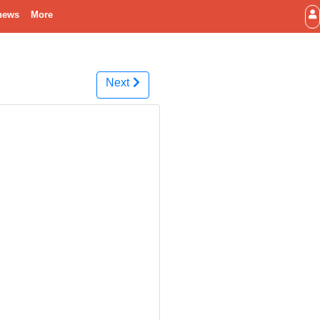
news
More
Next