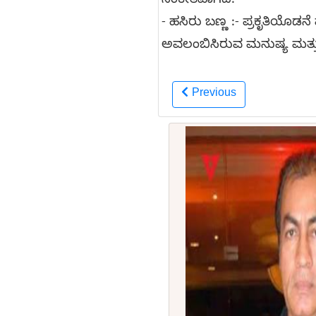
ಸಂಕೇತವಾಗಿದೆ.
- ಹಸಿರು ಬಣ್ಣ :- ಪ್ರಕೃತಿಯೊಡ
ಅವಲಂಬಿಸಿರುವ ಮನುಷ್ಯ ಮತ್
Previous