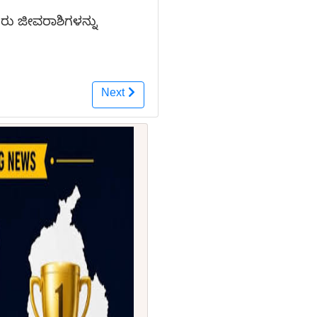
ಿರು ಜೀವರಾಶಿಗಳನ್ನು
Next