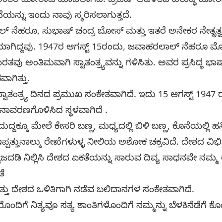
ಂತರ ಹೋರಾಟ ಮಾಡಲಾಗಿದೆ. ಬ್ರಿಟಿಷ್ ಆಡಳಿತದ ವಿರುದ್ಧ ಹೋರಾಡಿ
್ನು ಇಂದು ನಾವು ಸ್ಮರಿಸಲಾಗುತ್ತದೆ.
್ ನೆಹರೂ, ಸುಭಾಷ್ ಚಂದ್ರ ಬೋಸ್ ಮತ್ತು ಇತರೆ ಅನೇಕರ ನೇತೃತ
ಾರಿಯಾಗಿದ್ದವು. 1947ರ ಆಗಸ್ಟ್ 15ರಂದು, ಜವಾಹರಲಾಲ್ ನೆಹರೂ 
 ಅಂತಿಮವಾಗಿ ಸ್ವಾತಂತ್ರ್ಯವನ್ನು ಗಳಿಸಿತು. ಅವರ ಪ್ರಸಿದ್ಧ ಭಾಷಣವಾದ
ಗಿತ್ತು.
ವಾತಂತ್ರ್ಯ ದಿನದ ಪ್ರಮುಖ ಸಂಕೇತವಾಗಿದೆ. ಇದು 15 ಆಗಸ್ಟ್ 19
ನಾವರಣಗೊಳಿಸಿದ ಸ್ಥಳವಾಗಿದೆ .
ದ್ದಕ್ಕೂ ಮೇಲೆ ಕೇಸರಿ ಬಣ್ಣ, ಮಧ್ಯದಲ್ಲಿ ಬಿಳಿ ಬಣ್ಣ, ಕೊನೆಯಲ್ಲಿ ಹ
ಪ್ಪತ್ತುನಾಲ್ಕು ರೇಖೆಗಳುಳ್ಳ ನೀಲಿಯ ಅಶೋಕ ಚಕ್ರವಿದೆ. ದೇಶದ ವಿಭ
ಜದಡಿ ನಿಲ್ಲಿಸಿ ದೇಶದ ಏಕತೆಯನ್ನು ಸಾರುವ ದಿವ್ಯ ಸಾಧನವೇ ನಮ್ಮ ರಾ
ತೆ
ಮತ್ತು ದೇಶದ ಒಳಿತಿಗಾಗಿ ನಡೆವ ಬಲಿದಾನಗಳ ಸಂಕೇತವಾಗಿದೆ.
ನವರೊಂದಿಗೆ ನಿತ್ಯವೂ ಸತ್ಯ ಶಾಂತಿಗಳೊಂದಿಗೆ ನಮ್ಮನ್ನು ಬೆಳಕಿನೆಡೆಗ