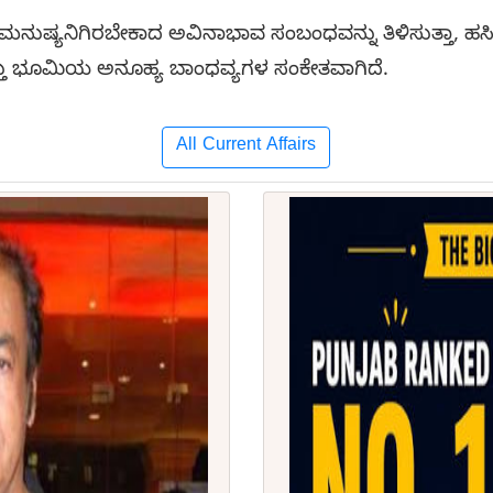
ನೆ ಮನುಷ್ಯನಿಗಿರಬೇಕಾದ ಅವಿನಾಭಾವ ಸಂಬಂಧವನ್ನು ತಿಳಿಸುತ್ತಾ, ಹಸ
ತು ಭೂಮಿಯ ಅನೂಹ್ಯ ಬಾಂಧವ್ಯಗಳ ಸಂಕೇತವಾಗಿದೆ.
All Current Affairs