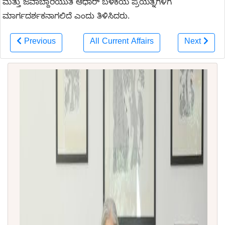
ಮತ್ತು ಜವಾಬ್ದಾರಿಯುತ ಆಧಾರ್ ಬಳಕೆಯ ಪ್ರಯತ್ನಗಳಿಗೆ
ಮಾರ್ಗದರ್ಶಕನಾಗಲಿದೆ ಎಂದು ತಿಳಿಸಿದರು.
Previous
All Current Affairs
Next