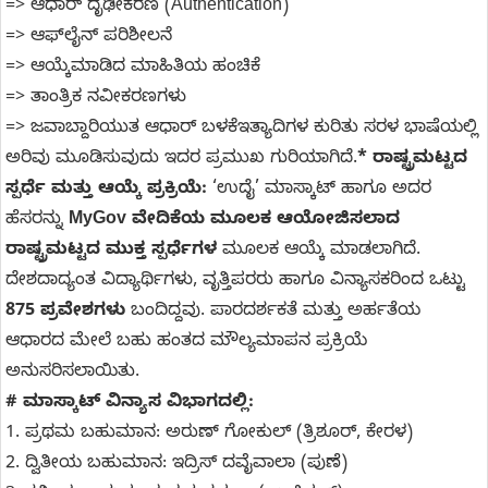
=> ಆಧಾರ್ ದೃಢೀಕರಣ (Authentication)
=> ಆಫ್‌ಲೈನ್ ಪರಿಶೀಲನೆ
=> ಆಯ್ಕೆಮಾಡಿದ ಮಾಹಿತಿಯ ಹಂಚಿಕೆ
=> ತಾಂತ್ರಿಕ ನವೀಕರಣಗಳು
=> ಜವಾಬ್ದಾರಿಯುತ ಆಧಾರ್ ಬಳಕೆಇತ್ಯಾದಿಗಳ ಕುರಿತು ಸರಳ ಭಾಷೆಯಲ್ಲಿ
ಅರಿವು ಮೂಡಿಸುವುದು ಇದರ ಪ್ರಮುಖ ಗುರಿಯಾಗಿದೆ.
* ರಾಷ್ಟ್ರಮಟ್ಟದ
ಸ್ಪರ್ಧೆ ಮತ್ತು ಆಯ್ಕೆ ಪ್ರಕ್ರಿಯೆ:
‘ಉದೈ’ ಮಾಸ್ಕಾಟ್ ಹಾಗೂ ಅದರ
ಹೆಸರನ್ನು
MyGov ವೇದಿಕೆಯ ಮೂಲಕ ಆಯೋಜಿಸಲಾದ
ರಾಷ್ಟ್ರಮಟ್ಟದ ಮುಕ್ತ ಸ್ಪರ್ಧೆಗಳ
ಮೂಲಕ ಆಯ್ಕೆ ಮಾಡಲಾಗಿದೆ.
ದೇಶದಾದ್ಯಂತ ವಿದ್ಯಾರ್ಥಿಗಳು, ವೃತ್ತಿಪರರು ಹಾಗೂ ವಿನ್ಯಾಸಕರಿಂದ ಒಟ್ಟು
875 ಪ್ರವೇಶಗಳು
ಬಂದಿದ್ದವು. ಪಾರದರ್ಶಕತೆ ಮತ್ತು ಅರ್ಹತೆಯ
ಆಧಾರದ ಮೇಲೆ ಬಹು ಹಂತದ ಮೌಲ್ಯಮಾಪನ ಪ್ರಕ್ರಿಯೆ
ಅನುಸರಿಸಲಾಯಿತು.
# ಮಾಸ್ಕಾಟ್ ವಿನ್ಯಾಸ ವಿಭಾಗದಲ್ಲಿ:
1. ಪ್ರಥಮ ಬಹುಮಾನ: ಅರುಣ್ ಗೋಕುಲ್ (ತ್ರಿಶೂರ್, ಕೇರಳ)
2. ದ್ವಿತೀಯ ಬಹುಮಾನ: ಇದ್ರಿಸ್ ದವೈವಾಲಾ (ಪುಣೆ)