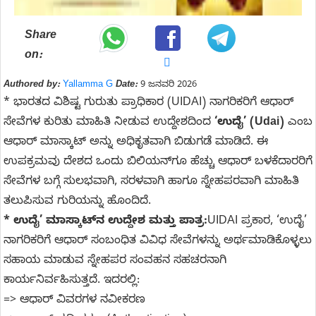
Share
on:
Authored by:
Yallamma G
Date:
9 ಜನವರಿ 2026
* ಭಾರತದ ವಿಶಿಷ್ಟ ಗುರುತು ಪ್ರಾಧಿಕಾರ (UIDAI) ನಾಗರಿಕರಿಗೆ ಆಧಾರ್
ಸೇವೆಗಳ ಕುರಿತು ಮಾಹಿತಿ ನೀಡುವ ಉದ್ದೇಶದಿಂದ
‘ಉದೈ’ (Udai)
ಎಂಬ
ಆಧಾರ್ ಮಾಸ್ಕಾಟ್ ಅನ್ನು ಅಧಿಕೃತವಾಗಿ ಬಿಡುಗಡೆ ಮಾಡಿದೆ. ಈ
ಉಪಕ್ರಮವು ದೇಶದ ಒಂದು ಬಿಲಿಯನ್‌ಗೂ ಹೆಚ್ಚು ಆಧಾರ್ ಬಳಕೆದಾರರಿಗೆ
ಸೇವೆಗಳ ಬಗ್ಗೆ ಸುಲಭವಾಗಿ, ಸರಳವಾಗಿ ಹಾಗೂ ಸ್ನೇಹಪರವಾಗಿ ಮಾಹಿತಿ
ತಲುಪಿಸುವ ಗುರಿಯನ್ನು ಹೊಂದಿದೆ.
* ಉದೈ’ ಮಾಸ್ಕಾಟ್‌ನ ಉದ್ದೇಶ ಮತ್ತು ಪಾತ್ರ:
UIDAI ಪ್ರಕಾರ, ‘ಉದೈ’
ನಾಗರಿಕರಿಗೆ ಆಧಾರ್ ಸಂಬಂಧಿತ ವಿವಿಧ ಸೇವೆಗಳನ್ನು ಅರ್ಥಮಾಡಿಕೊಳ್ಳಲು
ಸಹಾಯ ಮಾಡುವ ಸ್ನೇಹಪರ ಸಂವಹನ ಸಹಚರನಾಗಿ
ಕಾರ್ಯನಿರ್ವಹಿಸುತ್ತದೆ. ಇದರಲ್ಲಿ:
=> ಆಧಾರ್ ವಿವರಗಳ ನವೀಕರಣ