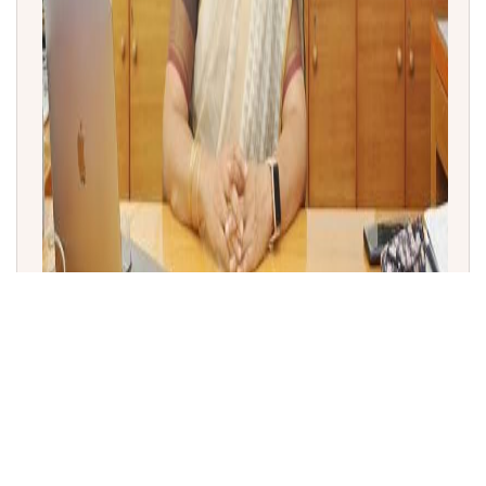
COSPAR ವಿಕ್ರಮ್ ಸಾರಾಭಾಯಿ ಪದಕ 2026: ಪ್ರೊ. ಅನ್ನಪೂರ್ಣಿ
ಸುಬ್ರಮಣ್ಯಂಗೆ ಪ್ರತಿಷ್ಠಿತ ಪ್ರಶಸ್ತಿ