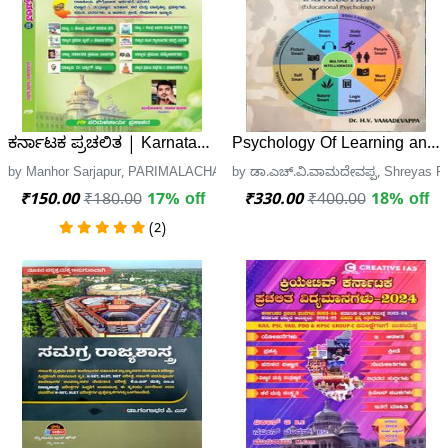
ಕರ್ನಾಟಕ ಪ್ರಚಲಿತ | Karnataka Current Affairs | ಮನೋಹರ ಸರ್
Psychology Of Learning and I
by Manhor Sarjapur, PARIMALACHARYA PRAKASHANA
by ಡಾ.ಎಚ್.ವಿ.ವಾಮದೇವಪ್ಪ, Shreyas Pu
₹150.00
₹180.00
17% off
₹330.00
₹400.00
18% off
(2)