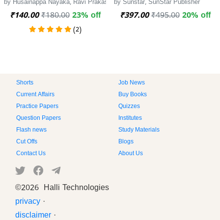
by Husainappa Nayaka, Ravi Prakashana
by Sunstar, SunStar Publisher
₹140.00
₹180.00
23% off
₹397.00
₹495.00
20% off
(2)
Shorts
Job News
Current Affairs
Buy Books
Practice Papers
Quizzes
Question Papers
Institutes
Flash news
Study Materials
Cut Offs
Blogs
Contact Us
About Us
©
2026 Halli Technologies
privacy
·
disclaimer
·