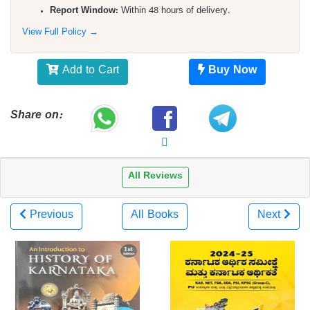
Report Window:
Within 48 hours of delivery.
View Full Policy →
Add to Cart
Buy Now
Share on:
All Reviews
Previous
All Books
Next