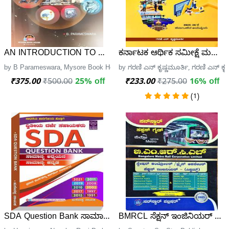
AN INTRODUCTION TO HISTORY OF KARNATAKA | B PA
ಕರ್ನಾಟಕ ಆರ್ಥಿಕ ಸಮೀಕ್ಷೆ ಮತ್ತು ಕ
by B Parameswara, Mysore Book House
by ಗರಣಿ ಎನ್ ಕೃಷ್ಣಮೂರ್ತಿ, ಗರಣಿ ಎನ್ ಕೃಷ
₹375.00
₹500.00
25% off
₹233.00
₹275.00
16% off
(1)
SDA Question Bank ಸಾಮಾನ್ಯ ಅಧ್ಯಯನ ಸಾಮಾನ್ಯ ಕನ್ನಡ | Hus
BMRCL ಸೆಕ್ಷನ್ ಇಂಜಿನಿಯರ್ ಸಿಸ್ಟಮ್