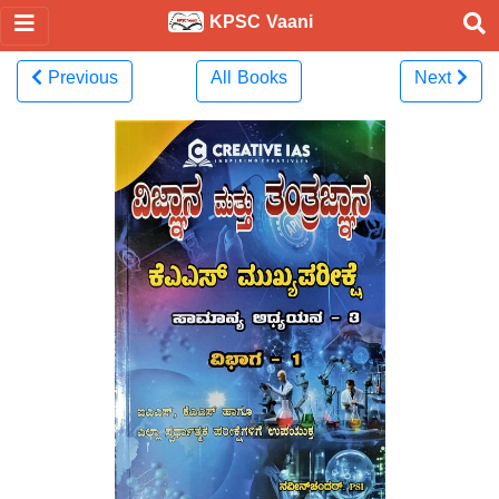
KPSC Vaani
Previous
All Books
Next