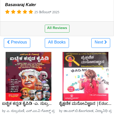
Basavaraj Kaler
25 ಡಿಸೆಂಬರ್ 2025
All Reviews
Previous
All Books
Next
ಐಚ್ಚಿಕ ಕನ್ನಡ ಕೈಪಿಡಿ -ಎ. ಸುಬ್ರಮಣಿ SMV ಗೋಲ್ಡ್
ಶೈಕ್ಷಣಿಕ ಮನೋವಿಜ್ಞಾನ |Educat
by ಎ. ಸುಬ್ರಮಣಿ, ಎಸ್.ಎಂ.ವಿ ಗೋಲ್ಡ್ ಪ್ರಕಾಶನ
by ಡಾ.ಏನ್.ಬಿ.ಕೊಂಗವಾಡ, ವಿದ್ಯಾನಿಧಿ ಪ್ರ