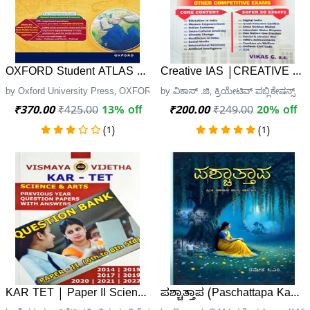
OXFORD Student ATLAS FOR INDIA | 5th Edition
Creative IAS |CREATIVE Su
by Oxford University Press, OXFORD UNIVERSITY PRESS
by ವಿಕಾಸ್ .ಜಿ, ಕ್ರಿಯೇಟಿವ್ ಪಬ್ಲಿಕೇಷನ್ಸ್
₹370.00
₹425.00
13% off
₹200.00
₹249.00
20% off
(1)
(1)
KAR TET | Paper II Science and Arts Question Bank | Vism
ಪಶ್ಚಾತ್ತಾಪ (Paschattapa Kann