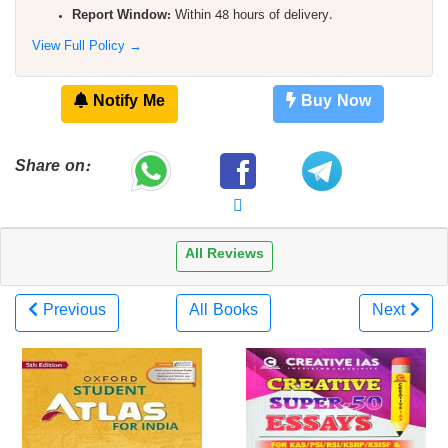
Report Window:
Within 48 hours of delivery.
View Full Policy →
Notify Me
Buy Now
Share on:
All Reviews
Previous
All Books
Next