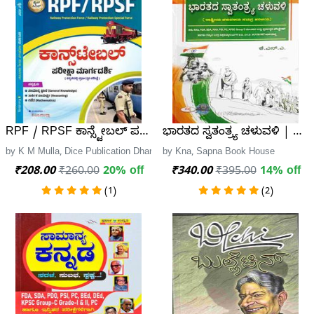
RPF / RPSF ಕಾನ್ಸ್ಟೇಬಲ್ ಪರೀಕ್ಷಾ ಮಾರ್ಗದರ್ಶಿ | KM Mulla | Dice
ಭಾರತದ ಸ್ವತಂತ್ರ್ಯ ಚಳುವಳಿ | 
by K M Mulla, Dice Publication Dharwad
by Kna, Sapna Book House
₹208.00
₹260.00
20% off
₹340.00
₹395.00
14% off
(1)
(2)