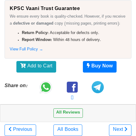
KPSC Vaani Trust Guarantee
We ensure every book is quality-checked. However, if you receive
a
defective or damaged
copy (missing pages, printing errors):
Return Policy:
Acceptable for defects only.
Report Window:
Within 48 hours of delivery.
View Full Policy →
Add to Cart
Buy Now
Share on:
All Reviews
Previous
All Books
Next