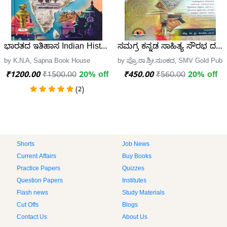
ಭಾರತದ ಇತಿಹಾಸ Indian History| ಕೆ.ಎನ್.ಎ KNA| ಸಪ್ನಾ
ಸಮಗ್ರ ಕನ್ನಡ ಸಾಹಿತ್ಯ ಸೌರಭ ದರ್ಶನ
by K.N.A, Sapna Book House
by ಪ್ರೊ.ರಾ.ಶ್ರೀ.ಸುಂಕದ, SMV Gold Publi
₹1200.00
₹1500.00
20% off
₹450.00
₹560.00
20% off
(2)
Shorts
Job News
Current Affairs
Buy Books
Practice Papers
Quizzes
Question Papers
Institutes
Flash news
Study Materials
Cut Offs
Blogs
Contact Us
About Us