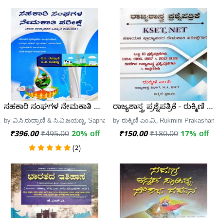
ಸಹಕಾರಿ ಸಂಘಗಳ ನೇಮಕಾತಿ ಪರೀಕ್ಷೆ - Sapna
ರಾಜ್ಯಶಾಸ್ತ್ರ ಪ್ರಶ್ನೆಪತ್ರಿಕೆ - ರುಕ್ಮಿಣಿ ಎಂ
by ವಿ.ಸಿ.ರುದ್ರಾಣಿ & ಸಿ.ವಿ.ಜಯಣ್ಣ, Sapna Book House
by ರುಕ್ಮಿಣಿ ಎಂ.ವಿ., Rukmini Prakashan
₹396.00
₹495.00
20% off
₹150.00
₹180.00
17% off
(2)