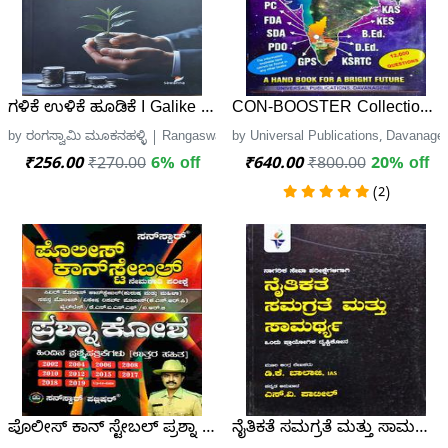
ಗಳಿಕೆ ಉಳಿಕೆ ಹೂಡಿಕೆ I Galike Ulike Hoodike | ರಂಗಸ್ವಾಮಿ ಮೂಕನಹ
CON-BOOSTER Collection of 
by ರಂಗಸ್ವಾಮಿ ಮೂಕನಹಳ್ಳಿ | Rangaswami Mookanahalli, ಸವಣ್ಣ (Sawanna Publi
by Universal Publications, Davanager
₹256.00
₹270.00
6% off
₹640.00
₹800.00
20% off
(2)
ಪೊಲೀಸ್ ಕಾನ್ ಸ್ಟೇಬಲ್ ಪ್ರಶ್ನಾ ಕೋಶ - Sunstar
ನೈತಿಕತೆ ಸಮಗ್ರತೆ ಮತ್ತು ಸಾಮರ್ಥ್ಯ -