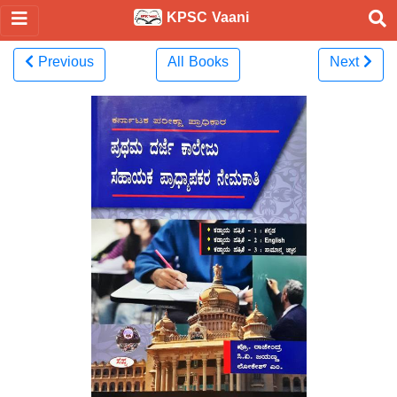
KPSC Vaani
Previous
All Books
Next