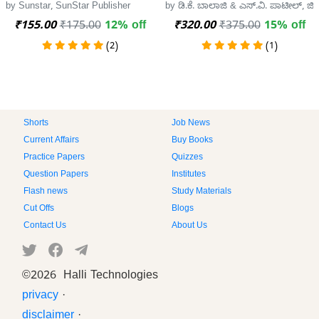
by Sunstar, SunStar Publisher
by ಡಿ.ಕೆ. ಬಾಲಾಜಿ & ಎಸ್.ವಿ. ಪಾಟೀಲ್, ಜಿಸ್
₹155.00
₹175.00
12% off
₹320.00
₹375.00
15% off
(2)
(1)
Shorts
Job News
Current Affairs
Buy Books
Practice Papers
Quizzes
Question Papers
Institutes
Flash news
Study Materials
Cut Offs
Blogs
Contact Us
About Us
©
2026 Halli Technologies
privacy
·
disclaimer
·