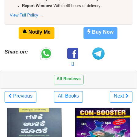
Report Window:
Within 48 hours of delivery.
View Full Policy →
Notify Me
Buy Now
Share on:
All Reviews
Previous
All Books
Next