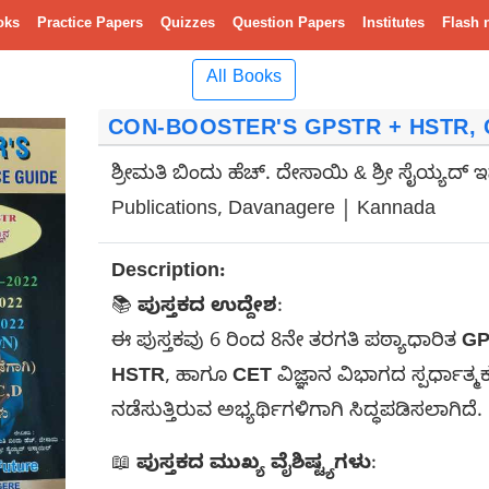
oks
Practice Papers
Quizzes
Question Papers
Institutes
Flash 
All Books
CON-BOOSTER'S GPSTR + HSTR, 
ಶ್ರೀಮತಿ ಬಿಂದು ಹೆಚ್. ದೇಸಾಯಿ & ಶ್ರೀ ಸೈಯ್ಯದ್ 
Publications, Davanagere | Kannada
Description:
📚
ಪುಸ್ತಕದ ಉದ್ದೇಶ
:
ಈ ಪುಸ್ತಕವು 6 ರಿಂದ 8ನೇ ತರಗತಿ ಪಠ್ಯಾಧಾರಿತ
GP
HSTR
, ಹಾಗೂ
CET
ವಿಜ್ಞಾನ ವಿಭಾಗದ ಸ್ಪರ್ಧಾತ್ಮ
ನಡೆಸುತ್ತಿರುವ ಅಭ್ಯರ್ಥಿಗಳಿಗಾಗಿ ಸಿದ್ಧಪಡಿಸಲಾಗಿದೆ.
📖
ಪುಸ್ತಕದ ಮುಖ್ಯ ವೈಶಿಷ್ಟ್ಯಗಳು
: