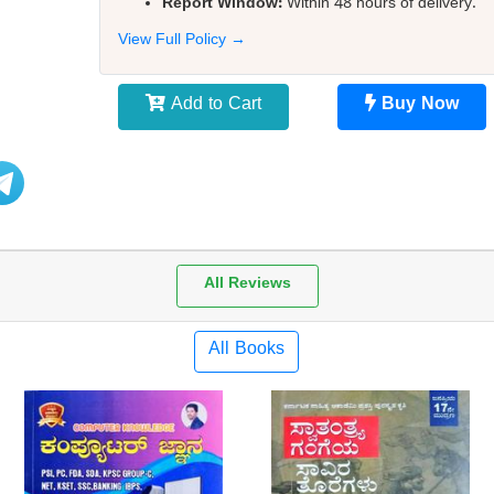
Report Window:
Within 48 hours of delivery.
View Full Policy →
Add to Cart
Buy Now
All Reviews
All Books