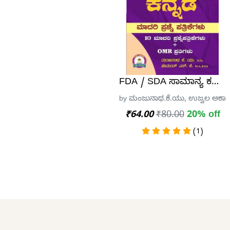
FDA / SDA ಸಾಮಾನ್ಯ ಕನ್ನಡ ಮಾದ
by ಮಂಜುನಾಥ.ಕೆ.ಯು, ಉಜ್ವಲ ಅಕಾಡೆ
₹64.00
₹80.00
20% off
(1)