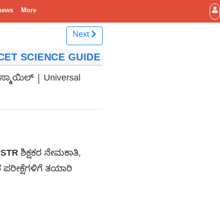
news
More
Next
CET SCIENCE GUIDE
ಇಸ್ಮಾಯಿಲ್ | Universal
STR
ಶಿಕ್ಷಕರ ನೇಮಕಾತಿ,
ಕ ಪರೀಕ್ಷೆಗಳಿಗೆ ತಯಾರಿ