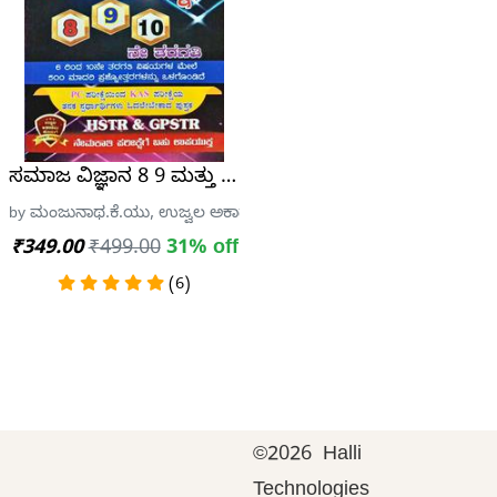
ಯು.
ೊರೆಗಳು| ಎನ್.ಪಿ. ಶಂಕರನಾರಾಯಣ ರಾವ್| 17 th Edition
ಸಮಾಜ ವಿಜ್ಞಾನ 8 9 ಮತ್ತು 10 ನೇ ತರಗತಿ - ಉಜ್ವಲ ಅಕಾಡೆಮಿ
ವಕರ್ನಾಟಕ ಪ್ರಕಾಶನ
by ಮಂಜುನಾಥ.ಕೆ.ಯು, ಉಜ್ವಲ ಅಕಾಡೆಮಿ ಪ್ರಕಾಶನ
₹349.00
₹499.00
31% off
(6)
©
2026 Halli
Technologies