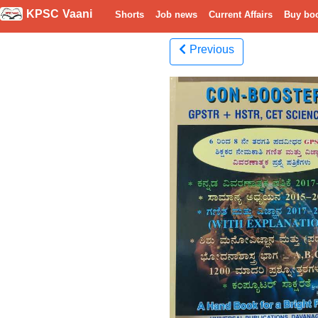
KPSC Vaani
Shorts
Job news
Current Affairs
Buy bo
Previous