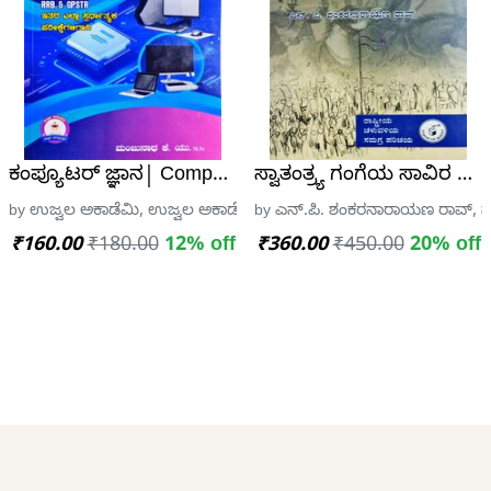
ರಿ ಪ್ರಶ್ನೆಪತ್ರಿಕೆಗಳು
ಕಂಪ್ಯೂಟರ್ ಜ್ಞಾನ| Computer knowledge| ಮಂಜುನಾಥ ಕೆ.
ಸ್ವಾತಂತ್ರ್ಯ ಗಂಗೆಯ ಸಾವಿರ ತ
ಮಿ ಪ್ರಕಾಶನ
by ಉಜ್ವಲ ಅಕಾಡೆಮಿ, ಉಜ್ವಲ ಅಕಾಡೆಮಿ
by ಎನ್.ಪಿ. ಶಂಕರನಾರಾಯಣ ರಾವ್, ನ
₹160.00
₹180.00
12% off
₹360.00
₹450.00
20% off