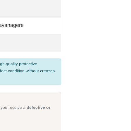
Davanagere
gh-quality protective
fect condition without creases
 you receive a
defective or