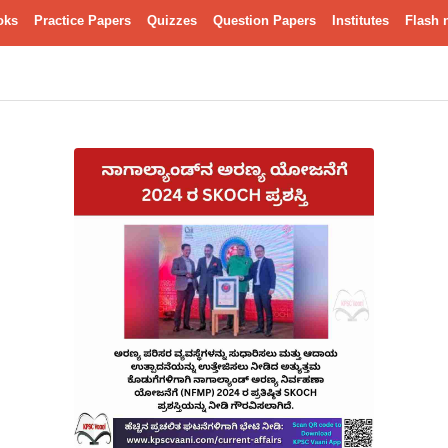
oks
Practice Papers
Quizzes
Question Papers
Institutes
Flash 