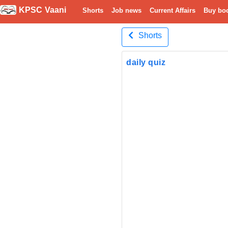
KPSC Vaani
Shorts
Job news
Current Affairs
Buy bo
Shorts
daily quiz