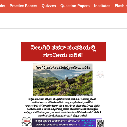
oks
Practice Papers
Quizzes
Question Papers
Institutes
Flash 