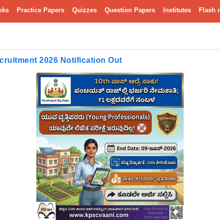
oks
Practice Papers
Quizzes
Question Papers
Institutes
Flash 
ruitment 2026 Notification Out