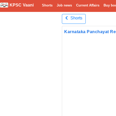
KPSC Vaani
Shorts
Job news
Current Affairs
Buy bo
Shorts
Karnataka Panchayat Rec