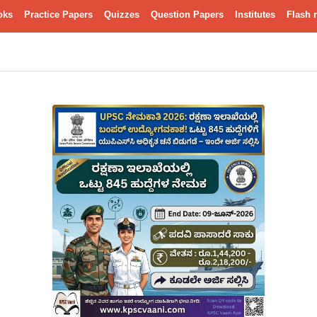
oks
Practice Papers
Quizzes
Question Papers
Institutes
Flash 