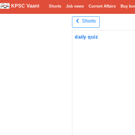
KPSC Vaani
Shorts
Job news
Current Affairs
Buy bo
Shorts
daily quiz