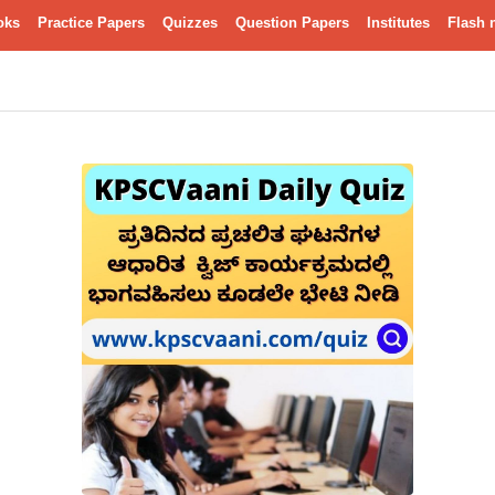
oks
Practice Papers
Quizzes
Question Papers
Institutes
Flash 