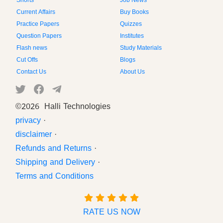
Shorts
Job News
Current Affairs
Buy Books
Practice Papers
Quizzes
Question Papers
Institutes
Flash news
Study Materials
Cut Offs
Blogs
Contact Us
About Us
©
2026 Halli Technologies
privacy
·
disclaimer
·
Refunds and Returns
·
Shipping and Delivery
·
Terms and Conditions
RATE US NOW