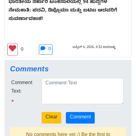
ಭಾರತೀಯ ಸರ್ಕಾರಿ ಟಂಕಸಾಲೆಯಲ್ಲಿ 94 ಹುದ್ದೆಗಳ
ನೇಮಕಾತಿ: ಪದವಿ, ಡಿಪ್ಲೊಮಾ ಮತ್ತು ಐಟಿಐ ಆದವರಿಗೆ
ಸುವರ್ಣಾವಕಾಶ!
ಏಪ್ರಿಲ್ 6, 2026, 4:32 ಅಪರಾಹ್ನ
0
0
Comments
Comment
Text:
*
No comments here yet :) Be the first to