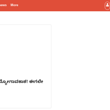
news
More
 ಉದ್ಯೋಗಾವಕಾಶ! ಈಗಲೇ