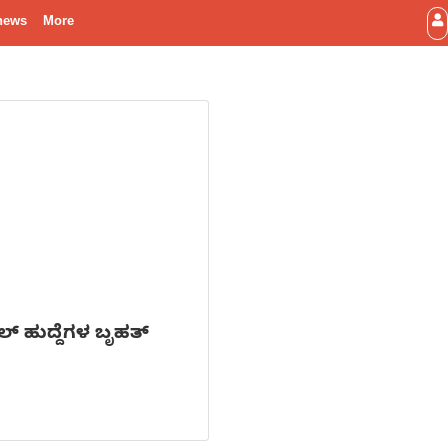
news
More
ಲ್ ಹುದ್ದೆಗಳ ಬೃಹತ್