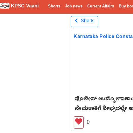
KPSC Vaani
Shorts
Job news
Current Affairs
Buy bo
Shorts
Karnataka Police Consta
ಪೊಲೀಸ್ ಉದ್ಯೋಗಾಕಾಂಕ್ಷಿಗ
ನೇಮಕಾತಿಗೆ ಶೀಘ್ರದಲ್ಲೇ 
0