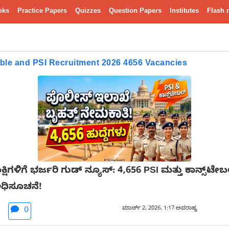
oks
Practice Papers
Quizzes
Question Papers
Institutes
Flash 
ble and PSI Recruitment 2026 4656 Vacancies
ಳಿಗೆ ಭರ್ಜರಿ ಗುಡ್ ನ್ಯೂಸ್: 4,656 PSI ಮತ್ತು ಕಾನ್ಸ್‌ಟೇಬ
ಅಧಿಸೂಚನೆ!
ಮಾರ್ಚ್ 2, 2026, 1:17 ಅಪರಾಹ್ನ
0