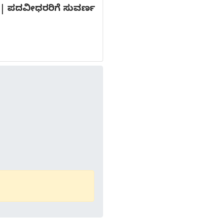
ೆ | ಪದವೀಧರರಿಗೆ ಸುವರ್ಣ