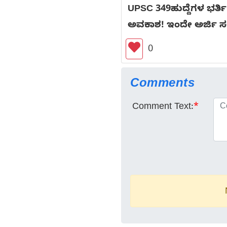
UPSC 349ಹುದ್ದೆಗಳ ಭರ್
ಅವಕಾಶ! ಇಂದೇ ಅರ್ಜಿ ಸಲ್ಲ
0
Comments
Comment Text:
*