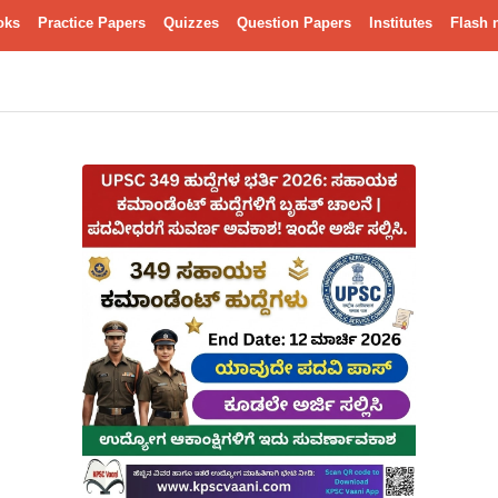
oks
Practice Papers
Quizzes
Question Papers
Institutes
Flash 