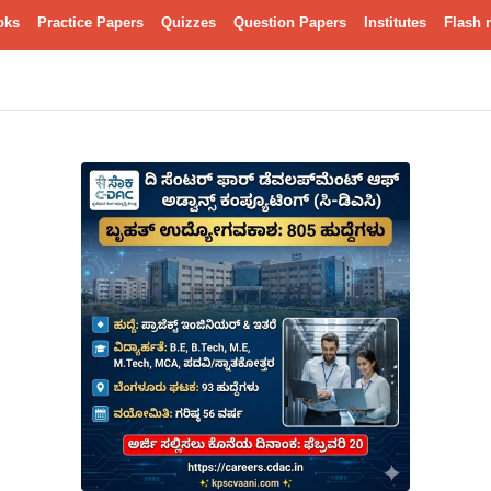
oks
Practice Papers
Quizzes
Question Papers
Institutes
Flash 