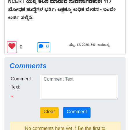
NCERT ಯಲ್ಲಿ ಕೆಲಸ ಮಾಡುವ ಸುವರ್ಣಾವಕಾಶ! 117
ಬೋಧಕ ಹುದ್ದೆಗಳ ಭರ್ತಿ; ಲಕ್ಷಕ್ಕೂ ಅಧಿಕ ವೇತನ - ಇಂದೇ
ಅರ್ಜಿ ಸಲ್ಲಿಸಿ.
ಫೆಬ್ರ. 12, 2026, 3:01 ಅಪರಾಹ್ನ
0
0
Comments
Comment
Text:
*
No comments here yet :) Be the first to