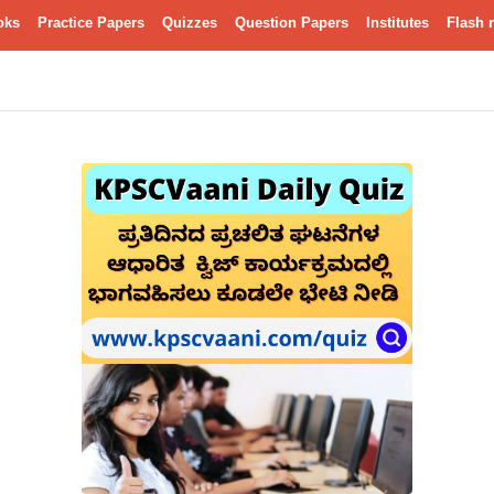
oks
Practice Papers
Quizzes
Question Papers
Institutes
Flash 