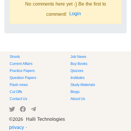
No comments here yet :) Be the first to
Login
comment!
Shorts
Job News
Current Affairs
Buy Books
Practice Papers
Quizzes
Question Papers
Institutes
Flash news
Study Materials
Cut Offs
Blogs
Contact Us
About Us
©
2026 Halli Technologies
privacy
·