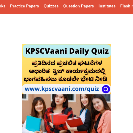
oks
Practice Papers
Quizzes
Question Papers
Institutes
Flash 