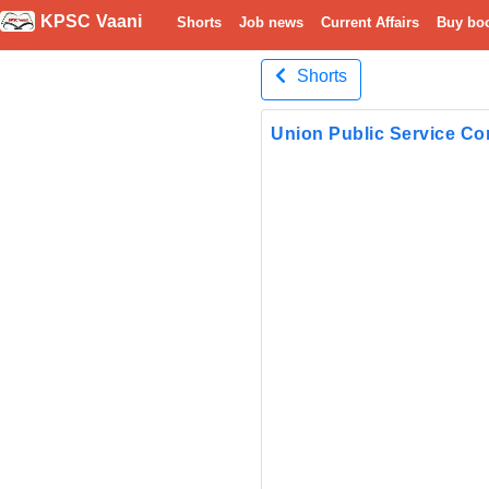
KPSC Vaani
Shorts
Job news
Current Affairs
Buy bo
Shorts
Union Public Service C