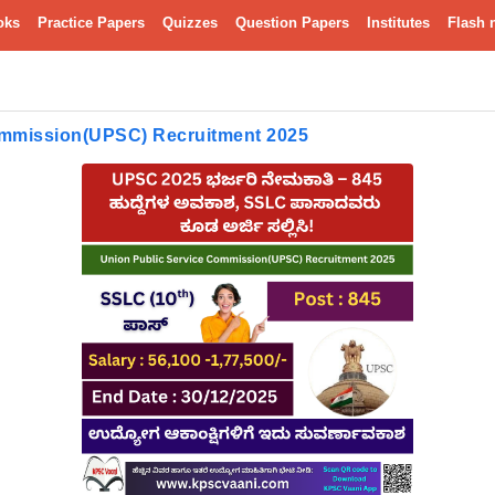
oks
Practice Papers
Quizzes
Question Papers
Institutes
Flash 
ommission(UPSC) Recruitment 2025