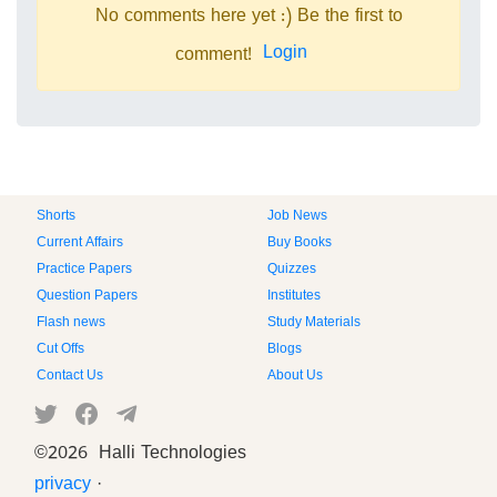
No comments here yet :) Be the first to
Login
comment!
Shorts
Job News
Current Affairs
Buy Books
Practice Papers
Quizzes
Question Papers
Institutes
Flash news
Study Materials
Cut Offs
Blogs
Contact Us
About Us
©
2026 Halli Technologies
privacy
·