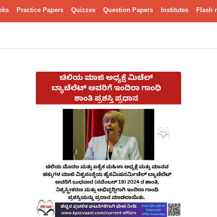
oks
Practice Papers
Quizzes
Question Papers
Institutes
Flash 