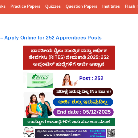
oks
Practice Papers
Quizzes
Question Papers
Institutes
Flash 
– Apply Online for 252 Apprentices Posts