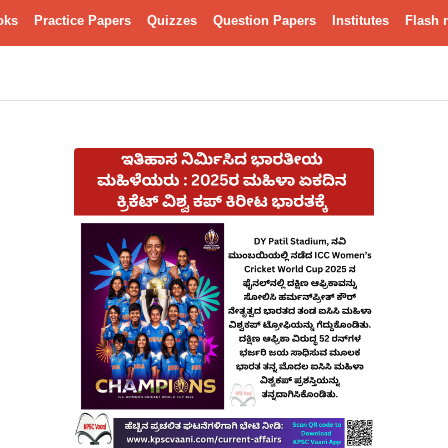
oks
Practice Papers
Quizzes
Question Papers
Institutes
Flash 