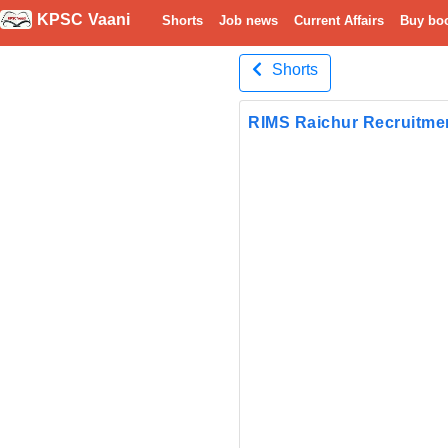
KPSC Vaani
Shorts
Job news
Current Affairs
Buy bo
Shorts
RIMS Raichur Recruitmen