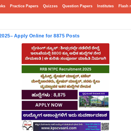
oks
Practice Papers
Quizzes
Question Papers
Institutes
Flash 
025– Apply Online for 8875 Posts