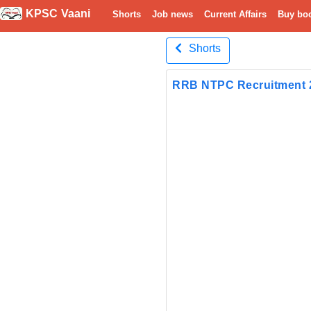
KPSC Vaani
Shorts
Job news
Current Affairs
Buy bo
Shorts
RRB NTPC Recruitment 2