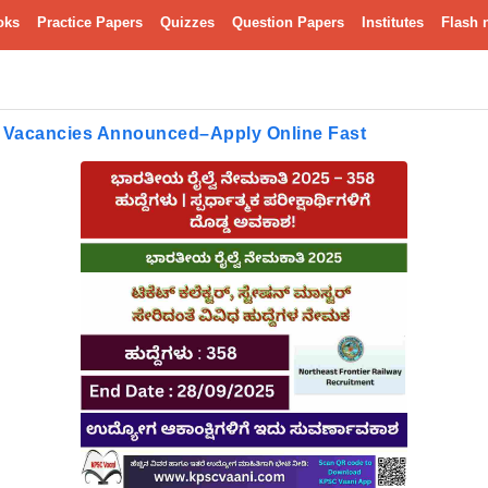
oks
Practice Papers
Quizzes
Question Papers
Institutes
Flash 
8 Vacancies Announced–Apply Online Fast