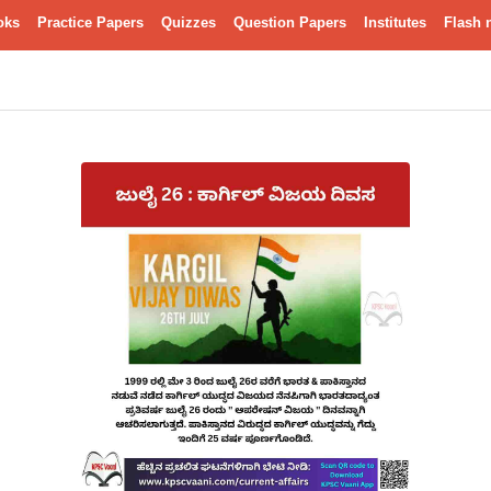
oks
Practice Papers
Quizzes
Question Papers
Institutes
Flash 