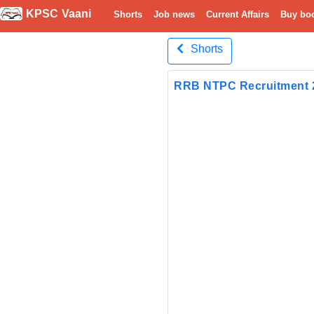
KPSC Vaani
Shorts
Job news
Current Affairs
Buy bo
Shorts
RRB NTPC Recruitment 20