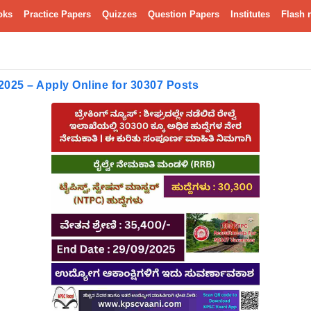
oks
Practice Papers
Quizzes
Question Papers
Institutes
Flash 
25 – Apply Online for 30307 Posts