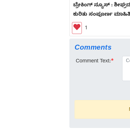
ಬ್ರೇಕಿಂಗ್ ನ್ಯೂಸ್ : ಶೀಘ್
ಕುರಿತು ಸಂಪೂರ್ಣ ಮಾಹಿತ
1
Comments
Comment Text:
*