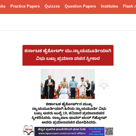
oks
Practice Papers
Quizzes
Question Papers
Institutes
Flash 