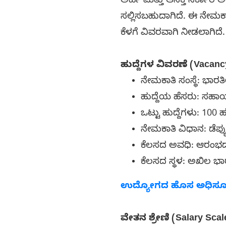
ಅರ್ಹ ಮತ್ತು ಆಸಕ್ತ ಸರ್ಕಾರಿ
ಸಲ್ಲಿಸಬಹುದಾಗಿದೆ. ಈ ನೇಮಕ
ಕೆಳಗೆ ವಿವರವಾಗಿ ನೀಡಲಾಗಿದೆ.
ಹುದ್ದೆಗಳ ವಿವರಣೆ (Vacanc
ನೇಮಕಾತಿ ಸಂಸ್ಥೆ: ಭಾರತ
ಹುದ್ದೆಯ ಹೆಸರು: ಸಹ
ಒಟ್ಟು ಹುದ್ದೆಗಳು: 100 
ನೇಮಕಾತಿ ವಿಧಾನ: ಡೆಪ್
ಕೆಲಸದ ಅವಧಿ: ಆರಂಭದಲ್
ಕೆಲಸದ ಸ್ಥಳ: ಅಖಿಲ ಭಾ
ಉದ್ಯೋಗದ ಹೊಸ ಅಧಿಸೂಚನೆ
ವೇತನ ಶ್ರೇಣಿ (Salary Scal