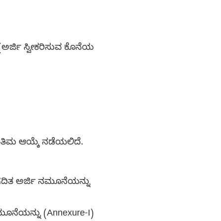
(ಅರ್ಜಿ ಸ್ವೀಕರಿಸುವ ಕೊನೆಯ
ಂತಿಮ ಆಯ್ಕೆ ನಡೆಯಲಿದೆ.
ನಿಗದಿತ ಅರ್ಜಿ ನಮೂನೆಯನ್ನು
ನಮೂನೆಯನ್ನು (Annexure-I)