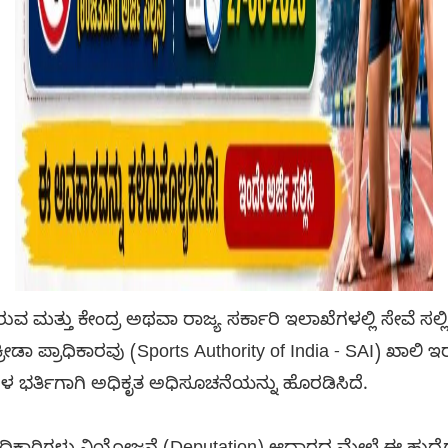
ೊಂದಿರುವ ಮತ್ತು ಕೇಂದ್ರ ಅಥವಾ ರಾಜ್ಯ ಸರ್ಕಾರಿ ಇಲಾಖೆಗಳಲ್ಲಿ ಸೇವೆ ಸಲ್
ಡಾ ಪ್ರಾಧಿಕಾರವು (Sports Authority of India - SAI) ಖಾಲಿ 
ಗಳ ಭರ್ತಿಗಾಗಿ ಅಧಿಕೃತ ಅಧಿಸೂಚನೆಯನ್ನು ಹೊರಡಿಸಿದೆ.