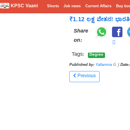
KPSC Vaani
Shorts
Job news
Current Affairs
Buy bo
₹1.12 ಲಕ್ಷ ವೇತನ! ಭಾರತೀಯ
Share
on:
Tags:
Degree
Published by:
Yallamma G
|
Date:
Previous