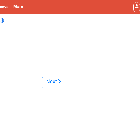
news
More
ತಿ
Next