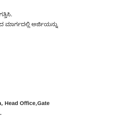
ತ್ತಿಸಿ.
 ಮಾರ್ಗದಲ್ಲಿ ಅರ್ಜಿಯನ್ನು
.
a, Head Office,Gate
3.